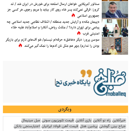
سناتور آمریکایی خواهان ارسال اسلحه برای شورش در ایران شد / تد
کروز: فرقی نمی‌کند پسر شاه روی کار بیاید یا مریم رجوی، هر کسی جز
جمهوری اسلامی
«پیمان مکه» و آرایش جدید منطقه / ائتلاف نظامی جدید اسلامی چه
پیامی برای تهران دارد؟ / مثلث ریاض، آنکارا و اسلام‌آباد علیه خلاء
امنیتی غرب
سوسن پرور: دیگر «عاشق» حرفه‌ام نیستم/ شو آف‌های لازم برای بازیگر
بودن را ندارم/ مِهر هم مثل نان آدم‌ها را نمک‌گیر می‌کند
وبگردی
خبرآنلاین
راه نو آنلاین
بازی آنلاین
قیمت تلویزیون سونی
مبل مینیمال
جراح بینی گوشتی
پرشین هتل
قیمت آهن فولاد ایرانیان
اعتبارسنجی بانکی