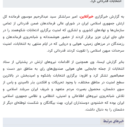
انتخابات قدردانی کرد.
به گزارش خبرگزاری
خبرآنلاین
، امیر سرلشکر سید عبدالرحیم موسوی فرمانده کل
ارتش جمهوری اسلامی ایران در شورای عالی فرماندهان ضمن قدردانی از تمامی
سازمان‌ها و نهادهای کشوری و لشکری که امنیت برگزاری انتخابات شکوهمند را در
جای جای ایران عزیز برقرار کردند از حضور هوشمندانه و شبانه‌روزی فرماندهان و
رزمندگان در مرزهای زمینی، هوایی و دریایی که در ایام منتهی به انتخابات، امنیت
سرحدات میهن اسلامی را تقویت کردند قدردانی کرد.
بنابر گزارش ایسنا، وی همچنین از اقدامات نیروهای ارتش در پشتیانی از ستاد
انتخابات از جمله جابجایی های هوایی صندوق‌های رای به مناطق دور دست و
صعب‎العبور تشکر کرد و افزود: برگزاری انتخابات باشکوه و امیدبخش در بالاترین
سطح امنیت در مناطق مختلف، با وجود تحریکات و افکندن بذر ناامیدی و یاس از
سوی دشمنان، محصول بصیرت مردم متعهد و شریف ایران سربلند اسلامی و
تلاش شبانه‌روزی نیروهای اطلاعاتی و امنیتی، انتظامی و نظامی جمهوری اسلامی
ایران بوده که خشنودی دوستداران ایران، بهت بیگانگان و شکست توطئه‌ای دیگر از
دشمنان را به دنبال داشت.
خبرهای مرتبط