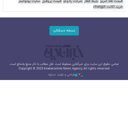
قیمت طلا امروز
بلیط قطار
شرکت رادوکو
قیمت پروفیل
سایت یوتوتایمز
خرید اکانت chatgpt
نسخه دسکتاپ
تمامی حقوق این سایت برای خبرآنلاین محفوظ است. نقل مطالب با ذکر منبع بلامانع است.
Copyright © 2025 khabaronline News Agancy, All rights reserved
طراحی و تولید: نستوه