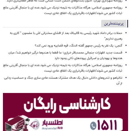
روزنامه شهرداری تهران: اکنون بلندگوهای دشمن دست کسانی است که ظاهر انقلابیگری دارند
روزنامه جمهوری اسلامی: هرگاه مذاکرات به نتیجه نزدیک می شود،عده ای با جنجال آفرینی مانع
ثبات کشور می شوند/اظهارات باقرخرازی یک اتفاق عادی نیست
پربیننده‌ترین
حملات برادر داماد شهید رئیسی به قالیباف بعد از افشای سخنرانی اش با مضمون " کاری به
رهبری نداریم"
گنجی: یک نفر به رئیس جمهور گفته الدنگ، قوه قضاییه ورود نمی کند؟
قسمت جدید اظهارات جنجالی محمدباقر خرازی؛ ما قطعا با هندوها درگیر خواهیم شد/ میان
هندوها و یهودیان و اسرائیل پیوندهای ذاتی وجود دارد
روزنامه جمهوری اسلامی: هرگاه مذاکرات به نتیجه نزدیک می شود،عده ای با جنجال آفرینی مانع
ثبات کشور می شوند/اظهارات باقرخرازی یک اتفاق عادی نیست
نتانیاهو و تندروهای داخلی دنبال یک هدف مشترک هستند:عادی سازی جنگ و حساسیت زدایی
از آن