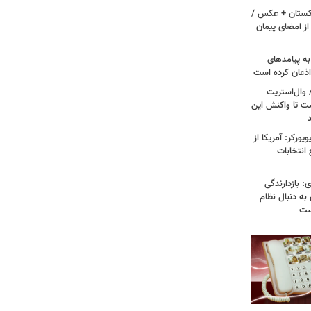
اکستان + عکس /
ز امضای پیمان
به پیامدهای
 اذعان کرده است
 وال‌استریت
ست تا واکنش این
ورکر: آمریکا از
 انتخابات
: بازدارندگی
 به دنبال نظام
است