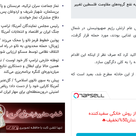
ه نفع گروه‌های مقاومت فلسطین تغییر
نماز جماعت سران ترکیه، عربستان و پ
بن‌سلمان، شهباز شریف و اردوغان پس ا
دفاع مشترک نماز خواندند
رئیس مجلس نمایندگان آمریکا: ترامپ 
ل عام ارتش رژیم صهیونیستی در شمال
جنگ ایران بر اقتصاد و انتخابات آمریکا
 غذایی بودند، مورد حمله قرار گرفت،
پوتین خطوط قرمز ناتو را محک می‌زند /
ژورنال: حمله محدودی به ناتو در راه ا
ائتلاف نظامی توسط مسکو ارزیابی شود
کید کرد که صرف نظر از اینکه این اقدام
توطئه خارجی ترامپ کار خود اوست / نیوی
همین حالا برای ابطال و دستکاری نتایج
میان‌دوره‌ای کنگره برنامه‌ریزی می‌کند
مه می‌افزاید که توجیهات اسراییل که ۱۰ ساعت بعد از این حادثه مطرح شد، بعید است که
پیش به سوی ناتوی اسلامی؟ / گل‌عنبری
آمریکا کارایی خود را از دست داد؛ ریاض
امنیتی درون‌منطقه‌ای برای مهار ایران 
 از روش خانگی سفیدکننده
دان50%تخفیف🔥