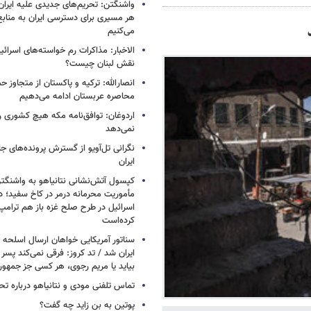
واشنگتن: تحریم‌های جدیدی علیه ایران 
هر مسیری برای دسترسی ایران به منابع
می‌کنیم
الاخبار: مذاکرات رم خواسته‌های اسرائی
نقش لبنان چیست؟
انصارالله: ترکیه و پاکستان از متجاوز ح
محاصره عربستان ادامه می‌دهیم
اردوغان: توافق‌نامه مکه هیچ کشوری ر
نمی‌دهد
نگرانی تل‌آویو از گسترش پرونده‌های ج
ایران
کپسول آتش‌نشانی نتانیاهو به واشنگتن
مأموریت محرمانه درمر در کاخ سفید؛ دو
اسرائیل در طرح صلح غزه باز هم ترام
کرده‌است
سناتور آمریکایی خواهان ارسال اسلحه
ایران شد / تد کروز: فرقی نمی‌کند پسر 
بیاید یا مریم رجوی، هر کسی جز جمهو
تماس تلفنی مودی و نتانیاهو درباره تح
پوتین به بن زاید چه گفت؟