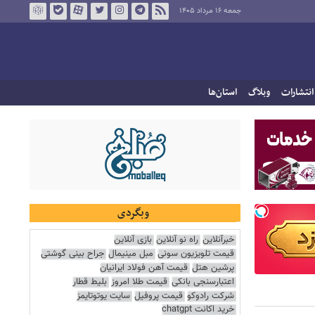
جمعه ۱۶ مرداد ۱۴۰۵
انتشارات
وبلاگ
استان‌ها
وبگردی
خبرآنلاین
راه نو آنلاین
بازی آنلاین
قیمت تلویزیون سونی
مبل مینیمال
جراح بینی گوشتی
پرشین هتل
قیمت آهن فولاد ایرانیان
اعتبارسنجی بانکی
قیمت طلا امروز
بلیط قطار
شرکت رادوکو
قیمت پروفیل
سایت یوتوتایمز
خرید اکانت chatgpt