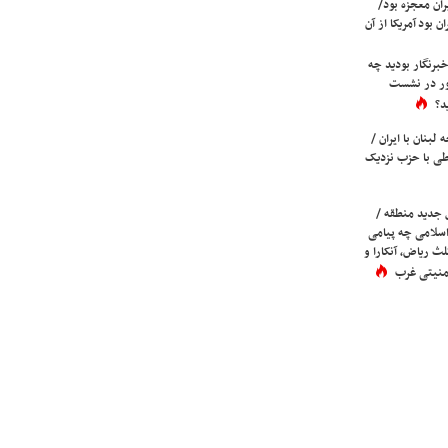
ران معجزه بود/
ن بود آمریکا از آن
برنگار بودید چه
ور در نشست
د؟
لبنان با ایران /
ی با حزب نزدیک
 جدید منطقه /
اسلامی چه پیامی
لث ریاض، آنکارا و
 امنیتی غرب