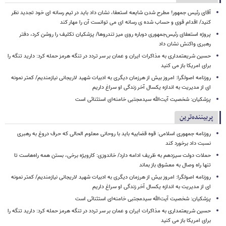
آقای رئیس جمهور! مطرح شدن شایعه استعفا، نشان داد باید در تیم رسانه ای خود تجدید نظر
کنید/ اقدام قوی و حساب شده ی رسانه ای می توانست آن را مهار کند
پروژه استعفای رئیس‌جمهوری دوباره روی میز تندروها/ پزشکیان تکلیف را روشن کرد، دفتر
رهبری واکنش نشان داد
حسین شریعتمداری به مذاکرات ایران و عمان بر سر تردد در تنگه هرمز حمله کرد: دارید تنگه را
برای امریکا باز می کنید
روزنامه اصولگرا: امروز بیش از هرزمان دیگری به ادبیات شهید لاریجانی نیازمندیم/ کمتر نمونه
ای از مدیریت به اندازه یکسال آخر زندگی او سراغ داریم
پزشکیان: شخصیت آیت‌الله سیدمجتبی خامنه‌ای استثنائی است
پربیننده‌ترین
روزنامه جمهوری اسلامی: قوه قضاییه باید با روحانی معلوم الحالی که حرف دروغ به رهبری
نسبت داد برخورد کند
حملات دولت سیزدهم به ظریف ادامه دارد/ خاندوزی: کارویژه برخی، بستن همه راه‌هاست تا
تنها راه وصال به معشوق باز بماند
روزنامه اصولگرا: امروز بیش از هرزمان دیگری به ادبیات شهید لاریجانی نیازمندیم/ کمتر نمونه
ای از مدیریت به اندازه یکسال آخر زندگی او سراغ داریم
پزشکیان: شخصیت آیت‌الله سیدمجتبی خامنه‌ای استثنائی است
حسین شریعتمداری به مذاکرات ایران و عمان بر سر تردد در تنگه هرمز حمله کرد: دارید تنگه را
برای امریکا باز می کنید