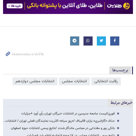
برچسب‌ها
رقابت انتخاباتی
انتخابات مجلس
انتخابات مجلس دوازدهم
خبرهای مرتبط
فوری/لیست جامعه مدرسین در انتخابات خبرگان تهران رأی آورد +جزئیات
حذف «گازانبری» یاران قالیباف /«روزِ سیاه» اکثریت نمایندگان فعلی تهران / انتخابات…
بانکی پور و مقتدایی در مجلس ماندگار شدند /نتایج رسمی انتخابات حوزه اصفهان
نتایج رسمی انتخابات مجلس در ۱۷ حوزه انتخابیه اعلام شد +جزئیات