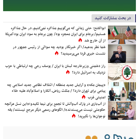
در بحث مشارکت کنید
ابوالفتح: حتی زمانی که می‌گوییم مذاکره نمی‌کنیم، در حال مذاکره
هستیم/ برجام برای ایران معجزه بود/ چون برجام به سود ایران بود آمریکا
از آن خارج شد
شما نظر بدهید/ اگر خبرنگار بودید چه سوالی از رئیس جمهور در
نشست خبری فردا می‌پرسیدید؟
راز دشمنی وزیرخارجه لبنان با ایران / یوسف رجی چه ارتباطی با حزب
نزدیک به اسرائیل دارد؟
«پیمان مکه» و آرایش جدید منطقه / ائتلاف نظامی جدید اسلامی چه
پیامی برای تهران دارد؟ / مثلث ریاض، آنکارا و اسلام‌آباد علیه خلاء
امنیتی غرب
از آب‌بازی در پارک آب‌وآتش تا تجمع برای نیما تکیدو؛«این نسل هرآنچه
حکومتی نیست می‌پسندند»/ الگوهای رسمی دیگر مرجع نیستند/ یقه
نوجوان‌ها را نگیرید!