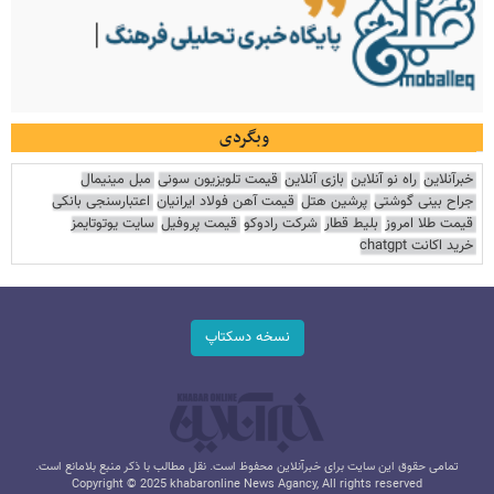
وبگردی
خبرآنلاین
راه نو آنلاین
بازی آنلاین
قیمت تلویزیون سونی
مبل مینیمال
جراح بینی گوشتی
پرشین هتل
قیمت آهن فولاد ایرانیان
اعتبارسنجی بانکی
قیمت طلا امروز
بلیط قطار
شرکت رادوکو
قیمت پروفیل
سایت یوتوتایمز
خرید اکانت chatgpt
نسخه دسکتاپ
تمامی حقوق این سایت برای خبرآنلاین محفوظ است. نقل مطالب با ذکر منبع بلامانع است.
Copyright © 2025 khabaronline News Agancy, All rights reserved