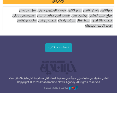
وبگردی
خبرآنلاین
راه نو آنلاین
بازی آنلاین
قیمت تلویزیون سونی
مبل مینیمال
جراح بینی گوشتی
پرشین هتل
قیمت آهن فولاد ایرانیان
اعتبارسنجی بانکی
قیمت طلا امروز
بلیط قطار
شرکت رادوکو
قیمت پروفیل
سایت یوتوتایمز
خرید اکانت chatgpt
نسخه دسکتاپ
تمامی حقوق این سایت برای خبرآنلاین محفوظ است. نقل مطالب با ذکر منبع بلامانع است.
Copyright © 2025 khabaronline News Agancy, All rights reserved
طراحی و تولید: نستوه