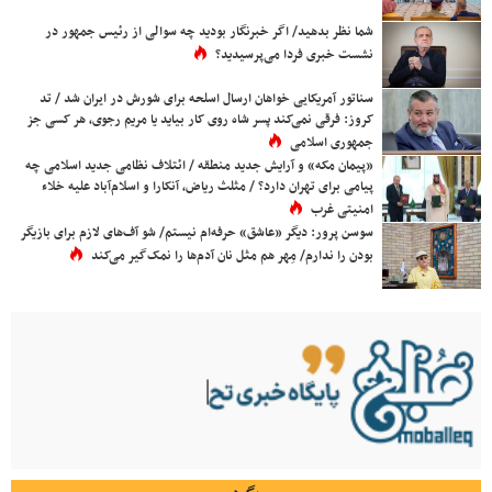
شما نظر بدهید/ اگر خبرنگار بودید چه سوالی از رئیس جمهور در
نشست خبری فردا می‌پرسیدید؟
سناتور آمریکایی خواهان ارسال اسلحه برای شورش در ایران شد / تد
کروز: فرقی نمی‌کند پسر شاه روی کار بیاید یا مریم رجوی، هر کسی جز
جمهوری اسلامی
«پیمان مکه» و آرایش جدید منطقه / ائتلاف نظامی جدید اسلامی چه
پیامی برای تهران دارد؟ / مثلث ریاض، آنکارا و اسلام‌آباد علیه خلاء
امنیتی غرب
سوسن پرور: دیگر «عاشق» حرفه‌ام نیستم/ شو آف‌های لازم برای بازیگر
بودن را ندارم/ مِهر هم مثل نان آدم‌ها را نمک‌گیر می‌کند