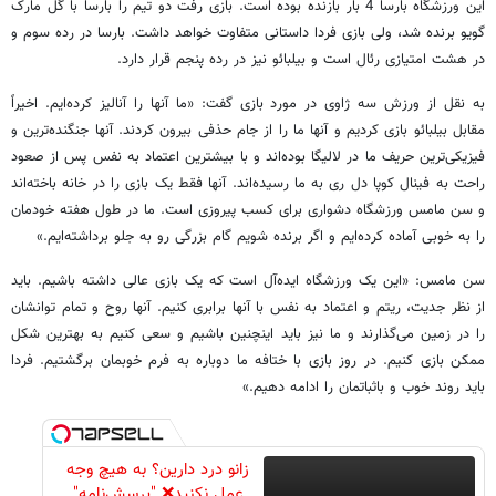
این ورزشگاه بارسا 4 بار بازنده بوده است. بازی رفت دو تیم را بارسا با گل مارک
گویو برنده شد، ولی بازی فردا داستانی متفاوت خواهد داشت. بارسا در رده سوم و
در هشت امتیازی رئال است و بیلبائو نیز در رده پنجم قرار دارد.
به نقل از ورزش سه ژاوی در مورد بازی گفت: «ما آنها را آنالیز کرده‌ایم. اخیراً
مقابل بیلبائو بازی کردیم و آنها ما را از جام حذفی بیرون کردند. آنها جنگنده‌ترین و
فیزیکی‌ترین حریف ما در لالیگا بوده‌اند و با بیشترین اعتماد به نفس پس از صعود
راحت به فینال کوپا دل ری به ما رسیده‌اند. آنها فقط یک بازی را در خانه باخته‌اند
و سن مامس ورزشگاه دشواری برای کسب پیروزی است. ما در طول هفته خودمان
را به خوبی آماده کرده‌ایم و اگر برنده شویم گام بزرگی رو به جلو برداشته‌ایم.»
سن مامس: «این یک ورزشگاه ایده‌آل است که یک بازی عالی داشته باشیم. باید
از نظر جدیت، ریتم و اعتماد به نفس با آنها برابری کنیم. آنها روح و تمام توانشان
را در زمین می‌گذارند و ما نیز باید اینچنین باشیم و سعی کنیم به بهترین شکل
ممکن بازی کنیم. در روز بازی با ختافه ما دوباره به فرم خوبمان برگشتیم. فردا
باید روند خوب و باثباتمان را ادامه دهیم.»
زانو درد دارین؟ به هیچ وجه
عمل نکنید❌ "پرسش‌نامه"