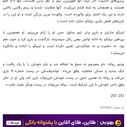
برتری‌های اتلتیک: «در لیگ آنها قوی‌ترین تیم از نظر بدنی هستند، آنها 3-0 جلو
هستند و همچنان به شما فشار می‌آورند. آنها صلابت، شدت و ریتم رقابتی بالایی
دارند و این یک اعتبار برای والورده است. والورده مربی بزرگی است و او این را در
بازی‌های فصل جاری بیلبائو نشان داده است.»
اینیگو مارتینز و بازی برابر تیم سابق: «من او را آرام می‌بینم. او همچنین با
پیراهن بیلبائو به خانه اولش یعنی رئال سوسیداد بازگشت و بازی کرد و خوب هم
بود. نه ذهنیت و نه عملکردش تغییر نکرده است و اینیگو را آماده و باانگیزه
می‌بینم.»
ویتور روکه: «او مصدوم به جمع ما اضافه شد و باید خودش را با یک رقابت و
لیگ جدید و سبکی متفاوت وفق می‌داد. لواندوفسکی در پست شماره 9 بازی
می‌کند و روکه به همین دلیل در پست خودش نمی‌تواند بازی کند ولی او در حال
وفق دادن خودش با این شرایط است. روکه می‌تواند در پست وینگر مفید باشد.»
257 251
کد مطلب
1879630