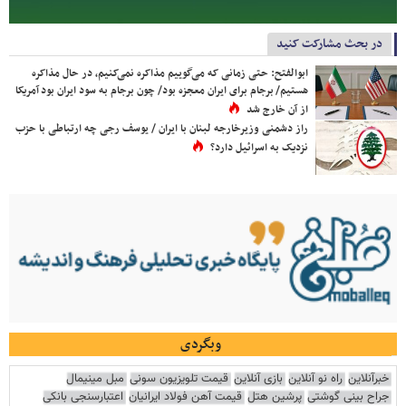
در بحث مشارکت کنید
ابوالفتح: حتی زمانی که می‌گوییم مذاکره نمی‌کنیم، در حال مذاکره
هستیم/ برجام برای ایران معجزه بود/ چون برجام به سود ایران بود آمریکا
از آن خارج شد
راز دشمنی وزیرخارجه لبنان با ایران / یوسف رجی چه ارتباطی با حزب
نزدیک به اسرائیل دارد؟
وبگردی
خبرآنلاین
راه نو آنلاین
بازی آنلاین
قیمت تلویزیون سونی
مبل مینیمال
جراح بینی گوشتی
پرشین هتل
قیمت آهن فولاد ایرانیان
اعتبارسنجی بانکی