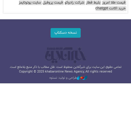
قیمت طلا امروز
بلیط قطار
شرکت رادوکو
قیمت پروفیل
سایت یوتوتایمز
خرید اکانت chatgpt
نسخه دسکتاپ
تمامی حقوق این سایت برای خبرآنلاین محفوظ است. نقل مطالب با ذکر منبع بلامانع است.
Copyright © 2025 khabaronline News Agancy, All rights reserved
طراحی و تولید: نستوه