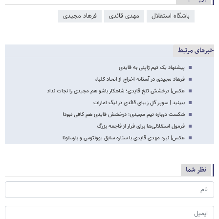
باشگاه استقلال
مهدی قائدی
فرهاد مجیدی
خبرهای مرتبط
پیشنهاد یک تیم ژاپنی به قایدی
فرهاد مجیدی در آستانه اخراج از اتحاد کلباء
عکس‌| درخشش تلخ قایدی؛ شاهکار باشو هم مجیدی را نجات نداد
ببینید | سوپر گل زیبای قائدی در لیگ امارات
شکست دوباره تیم مجیدی؛ درخشش قایدی هم کافی نبود!
فرمول استقلالی‌ها برای فرار از فاجعه بزرگ
عکس‌| نبرد مهدی قایدی با ستاره سابق یوونتوس و بارسلونا
نظر شما