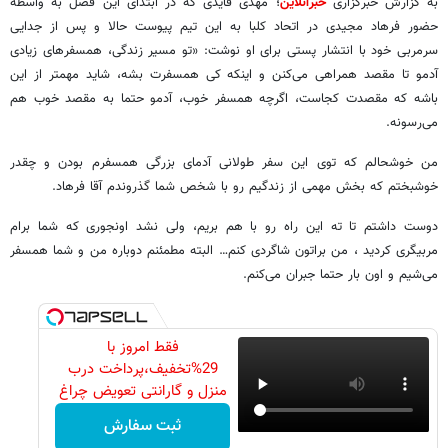
به گزارش خبرگزاری
خبرآنلاین
؛ مهدی قایدی که در ابتدای این فصل به واسطه
حضور فرهاد مجیدی در اتحاد کلبا به این تیم پیوست حالا و پس از جدایی
سرمربی خود با انتشار پستی برای او نوشت: «تو مسیر زندگی، همسفرهای زیادی
آدمو تا مقصد همراهی می‌کنن و اینکه کی همسفرت بشه، شاید مهمتر از این
باشه که مقصدت کجاست، اگرچه همسفر خوب، آدمو حتما به مقصد خوب هم
می‌رسونه.
من خوشحالم که توی این سفر طولانی آدمای بزرگی همسفرم بودن و چقدر
خوشبختم که بخش مهمی از زندگیم رو با شخص شما گذروندم آقا فرهاد.
دوست داشتم تا ته این راه رو با هم بریم، ولی نشد اونجوری که شما برام
مربیگری کردید ، من براتون شاگردی کنم… البته مطمئنم دوباره من و شما همسفر
می‌شیم و اون بار حتما جبران می‌کنم.
فقط امروز با
29%تخفیف،پرداخت درب
منزل و گارانتی تعویض چراغ
40 وات بخر
ثبت سفارش