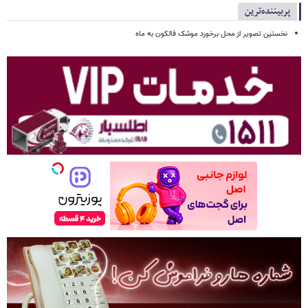
پربیننده‌ترین
نخستین تصویر از محل برخورد موشک فالکون به ماه