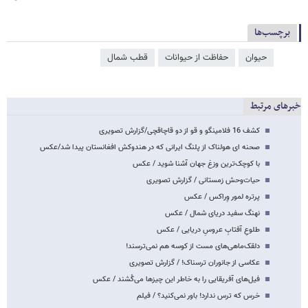
برچسب‌ها
حیوان
حفاظت از حیوانات
قطب شمال
خبرهای مرتبط
کشف 16 فلامینگو و قو از دو قاچاقچی/گزارش تصویری
صحنه ای هولناک از پلنگ ایرانی که در هندوکش افغانستان پیدا شد/عکس
با کوچک‌ترین وزغ جهان آشنا شوید / عکس
حیات‌وحش زمستانی / گزارش تصویری
پرتره لمور وِراکس / عکس
نهنگ سفید دریای شمال / عکس
طلوعِ آفتابِ عروسِ دریایی / عکس
دلقک‌ماهی‌های مست از کوسه هم نمی‌ترسند!
عکاسی از جانوران ترسناک! / گزارش تصویری
فیل‌های آفریقایی را به خاطر این چیزها می‌کُشند / عکس
خرس که ترس ندارد! باور نمی‌کنید؟ / فیلم