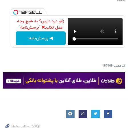
5353
زانو درد دارین؟ به هیچ وجه
عمل نکنید❌ "پرسش‌نامه"
◀ پرسش‌نامه
کد مطلب
187969