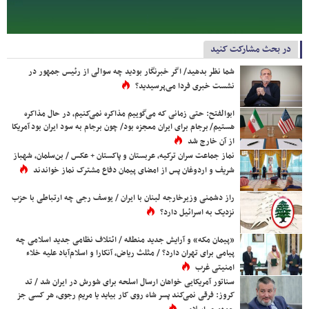
در بحث مشارکت کنید
شما نظر بدهید/ اگر خبرنگار بودید چه سوالی از رئیس جمهور در
نشست خبری فردا می‌پرسیدید؟
ابوالفتح: حتی زمانی که می‌گوییم مذاکره نمی‌کنیم، در حال مذاکره
هستیم/ برجام برای ایران معجزه بود/ چون برجام به سود ایران بود آمریکا
از آن خارج شد
نماز جماعت سران ترکیه، عربستان و پاکستان + عکس / بن‌سلمان، شهباز
شریف و اردوغان پس از امضای پیمان دفاع مشترک نماز خواندند
راز دشمنی وزیرخارجه لبنان با ایران / یوسف رجی چه ارتباطی با حزب
نزدیک به اسرائیل دارد؟
«پیمان مکه» و آرایش جدید منطقه / ائتلاف نظامی جدید اسلامی چه
پیامی برای تهران دارد؟ / مثلث ریاض، آنکارا و اسلام‌آباد علیه خلاء
امنیتی غرب
سناتور آمریکایی خواهان ارسال اسلحه برای شورش در ایران شد / تد
کروز: فرقی نمی‌کند پسر شاه روی کار بیاید یا مریم رجوی، هر کسی جز