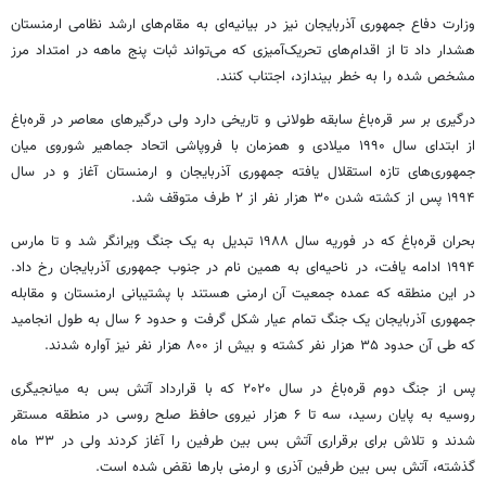
وزارت دفاع جمهوری آذربایجان نیز در بیانیه‌ای به مقام‌های ارشد نظامی ارمنستان
هشدار داد تا از اقدام‌های تحریک‌آمیزی که می‌تواند ثبات پنج ماهه در امتداد مرز
مشخص شده را به خطر بیندازد، اجتناب کنند.
درگیری بر سر قره‌باغ سابقه طولانی و تاریخی دارد ولی درگیرهای معاصر در قره‌باغ
از ابتدای سال ۱۹۹۰ میلادی و همزمان با فروپاشی اتحاد جماهیر شوروی میان
جمهوری‌های تازه استقلال یافته جمهوری آذربایجان و ارمنستان آغاز و در سال
۱۹۹۴ پس از کشته شدن ۳۰ هزار نفر از ۲ طرف متوقف شد.
بحران قره‌باغ که در فوریه سال ۱۹۸۸ تبدیل به یک جنگ ویرانگر شد و تا مارس
۱۹۹۴ ادامه یافت، در ناحیه‌ای به همین نام در جنوب جمهوری آذربایجان رخ داد.
در این منطقه که عمده جمعیت آن ارمنی هستند با پشتیبانی ارمنستان و مقابله
جمهوری آذربایجان یک جنگ تمام عیار شکل گرفت و حدود ۶ سال به طول انجامید
که طی آن حدود ۳۵ هزار نفر کشته و بیش از ۸۰۰ هزار نفر نیز آواره شدند.
پس از جنگ دوم قره‌باغ در سال ۲۰۲۰ که با قرارداد آتش بس به میانجیگری
روسیه به پایان رسید، سه تا ۶ هزار نیروی حافظ صلح روسی در منطقه مستقر
شدند و تلاش برای برقراری آتش بس بین طرفین را آغاز کردند ولی در ۳۳ ماه
گذشته، آتش بس بین طرفین آذری و ارمنی بارها نقض شده است.