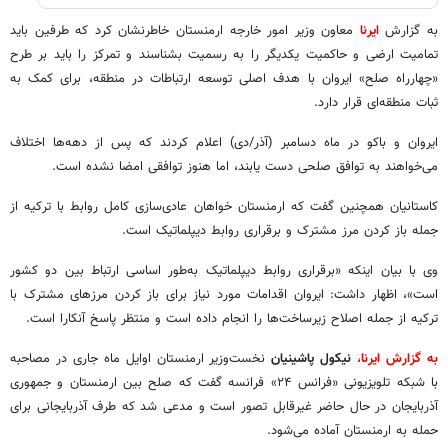
به گزارش
ایرنا
معاون وزیر امور خارجه ارمنستان خاطرنشان کرد که طرفین باید
تمامیت ارضی و حاکمیت یکدیگر را به رسمیت بشناسند و تمرکز را باید بر طرح
«چهارراه صلح» ایروان با هدف اصلی توسعه ارتباطات در منطقه، برای کمک به
ثبات منطقه‌ای قرار دارد.
ایروان و باکو در ماه دسامبر (آذر/دی) اعلام کردند که پس از دهه‌ها اختلاف
می‌خواهند به توافق صلحی دست یابند، اما هنوز توافقی امضا نشده است.
کاستانیان همچنین گفت که ارمنستان خواهان عادی‌سازی کامل روابط با ترکیه از
جمله باز کردن مرز مشترک و برقراری روابط دیپلماتیک است.
وی با بیان اینکه «برقراری روابط دیپلماتیک به‌طور اساسی ارتباط بین دو کشور
است»، اظهار داشت: ایروان اقدامات مورد نیاز برای باز کردن مرزهای مشترک با
ترکیه از جمله اصلاح زیرساخت‌ها را انجام داده است و منتظر پاسخ آنکارا است.
به گزارش ایرنا
،
نیکول پاشینیان
نخست‌وزیر ارمنستان اوایل ماه جاری در مصاحبه
با شبکه تلویزیونی «فرانس ۲۴» فرانسه گفت که صلح بین ارمنستان و جمهوری
آذربایجان در حال حاضر غیرقابل تصور است و مدعی شد که طرف آذربایجانی برای
حمله به ارمنستان آماده می‌شود.