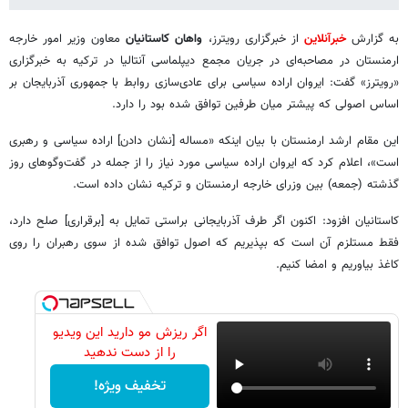
به گزارش
خبرآنلاین
از خبرگزاری رویترز،
واهان کاستانیان
معاون وزیر امور خارجه
ارمنستان در مصاحبه‌ای در جریان مجمع دیپلماسی آنتالیا در ترکیه به خبرگزاری
«رویترز» گفت: ایروان اراده سیاسی برای عادی‌سازی روابط با جمهوری آذربایجان بر
اساس اصولی که پیشتر میان طرفین توافق شده بود را دارد.
این مقام ارشد ارمنستان با بیان اینکه «مساله [نشان دادن] اراده سیاسی و رهبری
است»، اعلام کرد که ایروان اراده سیاسی مورد نیاز را از جمله در گفت‌وگوهای روز
گذشته (جمعه) بین وزرای خارجه ارمنستان و ترکیه نشان داده است.
کاستانیان افزود: اکنون اگر طرف آذربایجانی براستی تمایل به [برقراری] صلح دارد،
فقط مستلزم آن است که بپذیریم که اصول توافق شده از سوی رهبران را روی
کاغذ بیاوریم و امضا کنیم.
اگر ریزش مو دارید این ویدیو
را از دست ندهید
تخفیف ویژه!