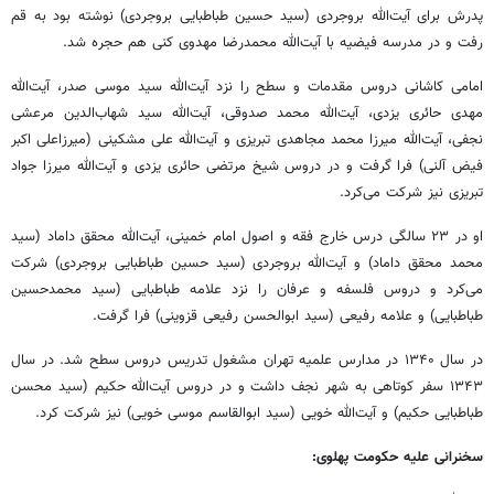
پدرش برای آیت‌الله بروجردی (سید حسین طباطبایی بروجردی) نوشته بود به قم
رفت و در مدرسه فیضیه با آیت‌الله محمدرضا مهدوی کنی هم حجره شد.
امامی کاشانی دروس مقدمات و سطح را نزد آیت‌الله سید موسی صدر، آیت‌الله
مهدی حائری یزدی، آیت‌الله محمد صدوقی، آیت‌الله سید شهاب‌الدین مرعشی
نجفی، آیت‌الله میرزا محمد مجاهدی تبریزی و آیت‌الله علی مشکینی (میرزاعلی اکبر
فیض آلنی) فرا گرفت و در دروس شیخ مرتضی حائری یزدی و آیت‌الله میرزا جواد
تبریزی نیز شرکت می‌کرد.
او در ۲۳ سالگی درس خارج فقه و اصول امام خمینی، آیت‌الله محقق داماد (سید
محمد محقق داماد) و آیت‌الله بروجردی (سید حسین طباطبایی بروجردی) شرکت
می‌کرد و دروس فلسفه و عرفان را نزد علامه طباطبایی (سید محمدحسین
طباطبایی) و علامه رفیعی (سید ابوالحسن رفیعی قزوینی) فرا گرفت.
در سال ۱۳۴۰ در مدارس علمیه تهران مشغول تدریس دروس سطح شد. در سال
۱۳۴۳ سفر کوتاهی به شهر نجف داشت و در دروس آیت‌الله حکیم (سید محسن
طباطبایی حکیم) و آیت‌الله خویی (سید ابوالقاسم موسی خویی) نیز شرکت کرد.
سخنرانی علیه حکومت پهلوی: