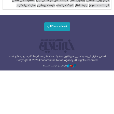
جراح بینی گوشتی
پرشین هتل
قیمت آهن فولاد ایرانیان
اعتبارسنجی بانکی
قیمت طلا امروز
بلیط قطار
شرکت رادوکو
قیمت پروفیل
سایت یوتوتایمز
نسخه دسکتاپ
تمامی حقوق این سایت برای خبرآنلاین محفوظ است. نقل مطالب با ذکر منبع بلامانع است.
Copyright © 2025 khabaronline News Agancy, All rights reserved
طراحی و تولید: نستوه