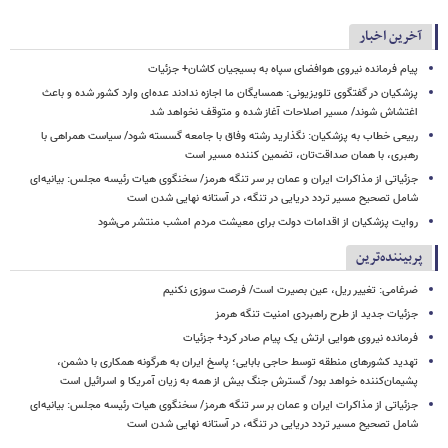
آخرین اخبار
پیام فرمانده نیروی هوافضای سپاه به بسیجیان کاشان+ جزئیات
پزشکیان در گفتگوی تلویزیونی: همسایگان ما اجازه ندادند عده‌ای وارد کشور شده و باعث
اغتشاش شوند/ مسیر اصلاحات آغاز شده و متوقف نخواهد شد
ربیعی خطاب به پزشکیان: نگذارید رشته وفاق با جامعه گسسته شود/ سیاست همراهی با
رهبری، با همان صداقت‌تان، تضمین کننده مسیر است
جزئیاتی از مذاکرات ایران و عمان بر سر تنگه هرمز/ سخنگوی هیات رئیسه مجلس: بیانیه‌ای
شامل تصحیح مسیر تردد دریایی در تنگه، در آستانه نهایی شدن است
روایت پزشکیان از اقدامات دولت برای معیشت مردم امشب منتشر می‌شود
پربیننده‌ترین
ضرغامی: تغییر ریل، عین بصیرت است/ فرصت سوزی نکنیم
جزئیات جدید از طرح راهبردی امنیت تنگه هرمز
فرمانده نیروی هوایی ارتش یک پیام صادر کرد+ جزئیات
تهدید کشورهای منطقه توسط حاجی بابایی؛ پاسخ ایران به هرگونه همکاری با دشمن،
پشیمان‌کننده خواهد بود/ گسترش جنگ بیش از همه به زیان آمریکا و اسرائیل است
جزئیاتی از مذاکرات ایران و عمان بر سر تنگه هرمز/ سخنگوی هیات رئیسه مجلس: بیانیه‌ای
شامل تصحیح مسیر تردد دریایی در تنگه، در آستانه نهایی شدن است