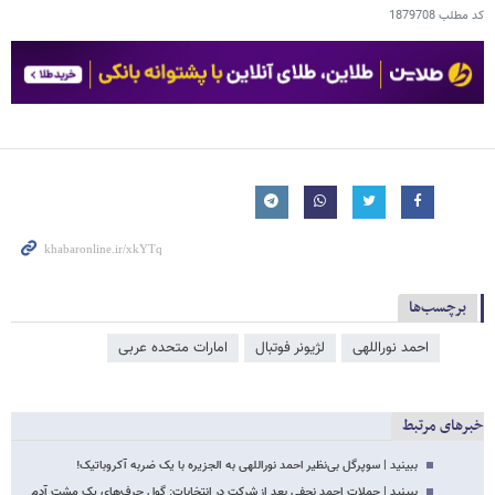
کد مطلب
1879708
برچسب‌ها
احمد نوراللهی
لژیونر فوتبال
امارات متحده عربی
خبرهای مرتبط
ببینید | سوپرگل بی‌نظیر احمد نوراللهی به الجزیره با یک ضربه آکروباتیک!
ببینید | جملات احمد نجفی بعد از شرکت در انتخابات: گول حرف‌های یک مشت آدم