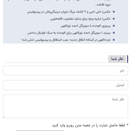
دوره افتاده…
عکس‌| علی دایی و ۲ کشف بزرگ دوران مربیگری‌اش در پرسپولیس
عکس‌| جایزه ویژه برای ستاره مغضوب قلعه‌نویی
پیروزی الوحده با سوپرگل احمد نوراللهی
ببینید | سوپرگل احمد نوراللهی برای الوحده به سبک فوتبال ساحلی
عزت‌اللهی در آستانه انتقال جدید؛ بمب استقلال و پرسپولیس خنثی شد!
نظر شما
*
لطفا حاصل عبارت را در جعبه متن روبرو وارد کنید