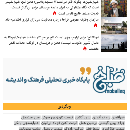
شیخ‌نشین‌ها چگونه فکر می‌کنند؟/ مسجدجامعی: عمان تنها شیخ‌نشینی
است که نگاه متفاوتی به ایران دارد/ عربستان برادر بزرگ‌تر نیست؛
قدرت مسلط خلیج فارس است
سازمان وظیفه عمومی فراجا درباره معافیت سربازان فراری اطلاعیه داد
ابوالفتح: برای ترامپ مهم نیست تاج بر سر کار باشد یا عمامه/ آمریکا به
دنبال تغییر حکومت نیست/ عمان و عربستان در توقف حملات نقش
داشتند
وبگردی
خبرآنلاین
راه نو آنلاین
بازی آنلاین
قیمت تلویزیون سونی
مبل مینیمال
جراح بینی گوشتی
پرشین هتل
قیمت آهن فولاد ایرانیان
اعتبارسنجی بانکی
قیمت طلا امروز
بلیط قطار
شرکت رادوکو
قیمت پروفیل
سایت یوتوتایمز