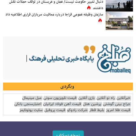
دنبال تغییر حکومت نیست/ عمان و عربستان در توقف حملات نقش
داشتند
سازمان وظیفه عمومی فراجا درباره معافیت سربازان فراری اطلاعیه داد
وبگردی
خبرآنلاین
راه نو آنلاین
بازی آنلاین
قیمت تلویزیون سونی
مبل مینیمال
جراح بینی گوشتی
پرشین هتل
قیمت آهن فولاد ایرانیان
اعتبارسنجی بانکی
قیمت طلا امروز
بلیط قطار
شرکت رادوکو
قیمت پروفیل
سایت یوتوتایمز
نسخه دسکتاپ