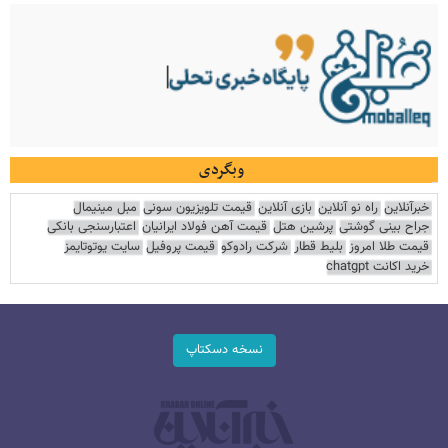
وبگردی
خبرآنلاین
راه نو آنلاین
بازی آنلاین
قیمت تلویزیون سونی
مبل مینیمال
جراح بینی گوشتی
پرشین هتل
قیمت آهن فولاد ایرانیان
اعتبارسنجی بانکی
قیمت طلا امروز
بلیط قطار
شرکت رادوکو
قیمت پروفیل
سایت یوتوتایمز
خرید اکانت chatgpt
نسخه دسکتاپ