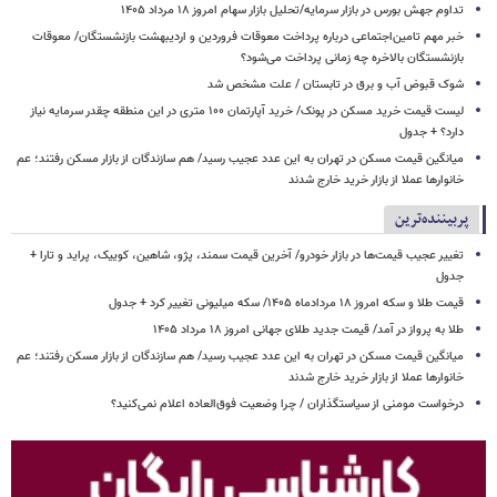
تداوم جهش بورس در بازار سرمایه/تحلیل بازار سهام امروز ۱۸ مرداد ۱۴۰۵
خبر مهم تامین‌اجتماعی درباره پرداخت معوقات فروردین و اردیبهشت بازنشستگان/ معوقات
بازنشستگان بالاخره چه زمانی پرداخت می‌شود؟
شوک قبوض آب و برق در تابستان / علت مشخص شد
لیست قیمت خرید مسکن در پونک/ خرید آپارتمان ۱۰۰ متری در این منطقه چقدر سرمایه نیاز
دارد؟ + جدول
میانگین قیمت مسکن در تهران به این عدد عجیب رسید/ هم سازندگان از بازار مسکن رفتند؛ عم
خانوارها عملا از بازار خرید خارج شدند
پربیننده‌ترین
تغییر عجیب قیمت‌ها در بازار خودرو/ آخرین قیمت سمند، پژو، شاهین، کوییک، پراید و تارا +
جدول
قیمت طلا و سکه امروز ۱۸ مردادماه ۱۴۰۵/ سکه میلیونی تغییر کرد + جدول
طلا به پرواز در آمد/ قیمت جدید طلای جهانی امروز ۱۸ مرداد ۱۴۰۵
میانگین قیمت مسکن در تهران به این عدد عجیب رسید/ هم سازندگان از بازار مسکن رفتند؛ عم
خانوارها عملا از بازار خرید خارج شدند
درخواست مومنی از سیاستگذاران / چرا وضعیت فوق‌العاده اعلام نمی‌کنید؟