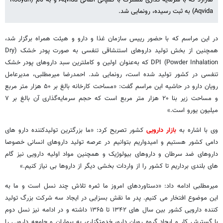
Aqvida) به ثبت رسیده، رونمایی شد.
در این مراسم که با حضور رییس سازمان غذا و دارو و هیئت همراه برگزار شد،
همچنین از بخش تولید داروهای استنشاقی تنفسی به صورت پودر خشک (Dry
Powder Inhalation) DPI که به‌عنوان اولین و کاملترین سبد داروهای پودر خشک
تنفسی در کشور تولید شده است، رونمایی شد. احمدرضا میرمطلبی، مدیرعامل
رویان دارو در حاشیه این مراسم گفت: «مساحت کارخانه بالغ بر ۵۰ هزار متر مربع
و مساحت زیر بنا ۲۰ هزار متر مربع است که حجم سرمایه‌گذاری آن بالغ بر ۷
میلیون یورو است.»
وی با اشاره به
بازار دارویی
کشور تصریح کرد: «ما بزرگترین تولیدکننده دارو های
دامی کشور هستیم و امیدواریم بتوانیم در عرصه تولید داروهای انسانی خصوصا
داروهای ضد سرطان و داروهای بیولوژیک و همچنین مواد اولیه دارویی نیز گام
های بلندی برداریم تا کشور را از واردات بخشی دیگر از داروها بی نیاز کنیم.»
میرمطلبی ادامه داد: «دستاوردهای امروز ما ثمره تلاش چند نسل است و ما به
این موضوع افتخار می کنیم. پدر ما نقش بسزایی در ایجاد سه شرکت بزرگ تولید
کننده دارویی کشور بین سال های ۱۳۴۲ تا ۱۳۶۵ داشته و در ادامه نیز نسل دوم
با گسترش کار و ایجاد گروه رویان دارو، خدمتگزاری به بیماران و جامعه دارویی را