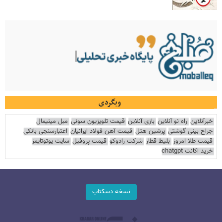
وبگردی
خبرآنلاین
راه نو آنلاین
بازی آنلاین
قیمت تلویزیون سونی
مبل مینیمال
جراح بینی گوشتی
پرشین هتل
قیمت آهن فولاد ایرانیان
اعتبارسنجی بانکی
قیمت طلا امروز
بلیط قطار
شرکت رادوکو
قیمت پروفیل
سایت یوتوتایمز
خرید اکانت chatgpt
نسخه دسکتاپ