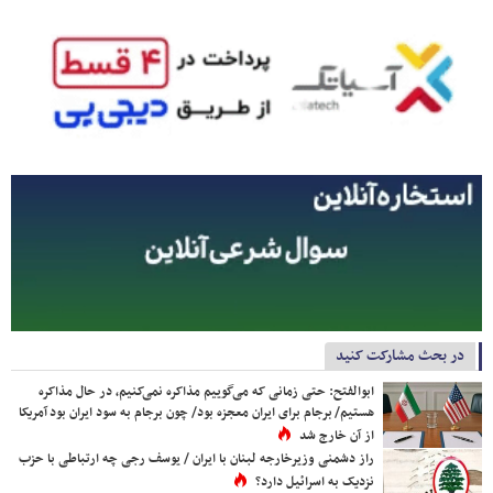
در بحث مشارکت کنید
ابوالفتح: حتی زمانی که می‌گوییم مذاکره نمی‌کنیم، در حال مذاکره
هستیم/ برجام برای ایران معجزه بود/ چون برجام به سود ایران بود آمریکا
از آن خارج شد
راز دشمنی وزیرخارجه لبنان با ایران / یوسف رجی چه ارتباطی با حزب
نزدیک به اسرائیل دارد؟