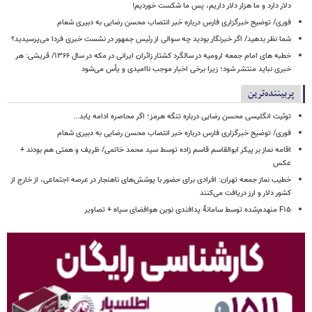
دلار دارد و ما هزار دلار داریم، پس ما شکست خوردیم!
فوری/ توضیح خبرگزاری فارس درباره خبر انتصاب محسن رضایی به دبیری شعام
شما نظر بدهید/ اگر خبرنگار بودید چه سوالی از رئیس جمهور در نشست خبری فردا می‌پرسیدید؟
خطبه های امام جمعه ارومیه در سالگرد کشتار زائران ایرانی در مکه در سال ۱۳۶۶/ قریشی: هر
خبری نباید منتشر شود؛ زیرا برخی اخبار موجب ناامیدی و یأس می‌شود
پربیننده‌ترین
توئیت انگلیسی محسن رضایی درباره تنگه هرمز؛ اگر محاصره ادامه یابد...
فوری/ توضیح خبرگزاری فارس درباره خبر انتصاب محسن رضایی به دبیری شعام
اقامه نماز بر پیکر ابوالقاسم قاسم زاده توسط سید محمد خاتمی/ ظریف و همتی هم بودند +
عکس
خطیب نماز جمعه تهران: افرادی برای حضور با پوشش‌های ناهنجار در عرصه اجتماعی، از خارج از
کشور دلار و ارز دریافت می‌کنند
F۱۵ منهدم‌شده توسط سامانۀ پدافندی نوین هوافضای سپاه + تصاویر