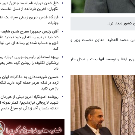
نگهبان؛ آخرین بازمانده از نسل نخست 
قرارگاه قدس نیروی زمینی سپاه یک اطل
جزئیات
 کشور دیدار کرد.
آقای رئیس جمهور! مطرح شدن شایعه ا
داد باید در تیم رسانه ای خود تجدید نظر
د بن محمد العطیه، معاون نخست وزیر و
قوی و حساب شده ی رسانه ای می توان
کند
پروژه استعفای رئیس‌جمهوری دوباره روی
ای ارتقا و توسعه آنها بحث و تبادل نظر
پزشکیان تکلیف را روشن کرد، دفتر ره
داد
حسین شریعتمداری به مذاکرات ایران و
تردد در تنگه هرمز حمله کرد: دارید تنگه 
باز می کنید
روزنامه اصولگرا: امروز بیش از هرزمان 
شهید لاریجانی نیازمندیم/ کمتر نمونه ا
اندازه یکسال آخر زندگی او سراغ داریم