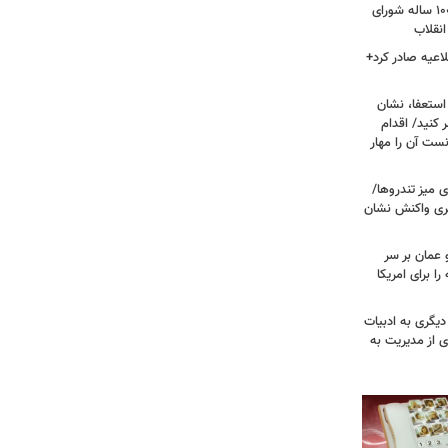
داغ شدن دوباره نام احمد جنتی/ دبیر ۱۰۰ ساله شورای
انقلاب
اعیه صادر کرد+
ستعفا، نشان
 کنید/ اقدام
ست آن را مهار
 میز تندروها/
بری واکنش نشان
 عمان بر سر
را برای امریکا
دیگری به ادبیات
ی از مدیریت به