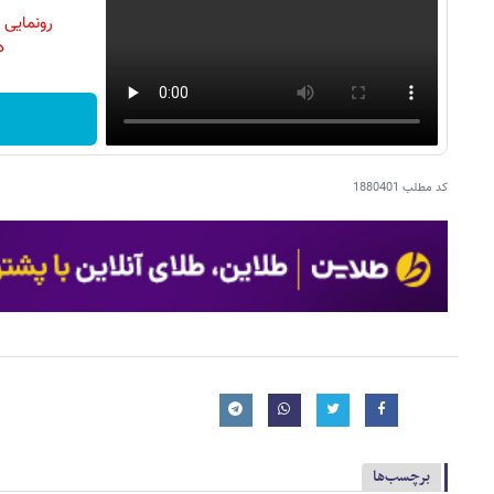
رونمایی
دن
کد مطلب
1880401
برچسب‌ها