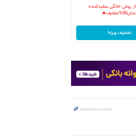
 از روش خانگی سفیدکننده
دان50%تخفیف🔥
تخفیف ویژه!