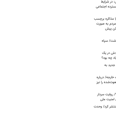
: در شرایط
سترده اجتماعی
ا مذاکره برچسب
مردم به صورت
کن پیش
دشت/ سپاه
ودش در یک
اد چه بود؟
جدید به
خارجه/ درباره
وث‌شده را نیز
 روایت سردار
 امنیت ملی
منتشر کرد/ وحدت