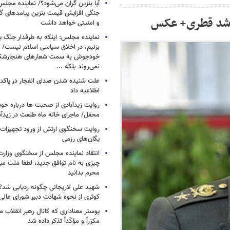
آیا بنزین گران می‌شود؟/ نماینده مجلس
جنگی افزایش قیمت بنزین پیامدهای گ
 ارشد قطری+ عکس
و امنیتی خواهد داشت
نماینده مجلس: اینکه به طرفدار جنگ ی
بزنیم، در اخلاق سیاسی اسلام نیست/ 
خودجوش به سمت شعارهای هنجارش
نمی‌روند بلکه ...
علت شنیده شدن صدای انفجار در پاک
اطلاعیه داد
روایت زیدآبادی از صحبت ها درباره خ
محفل/ ماجرای خاله ماه طلعت در زیدآب
روایت سخنگوی ارتش از ورود تجهیزات 
یگان‌های رزمی
انتقاد نماینده مجلس از سخنگوی وزارت 
چیزی به نام توافق جدید، لطفا ملت مبع
محرم بدانید
شهید علی لاریجانی چگونه ردیابی شد؟/
کوثری از نحوه شهادت دبیر شورای عالی
پوستر معناداری که کانال رهبر انقلاب 
مکرّراً و مؤکّداً تذکر داده شد