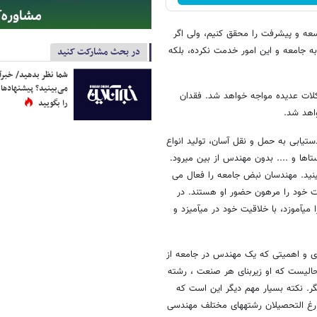
وسعه و پیشرفت را محقق کنیم، ولی اگر
در بحث مشارکت کنید
به جامعه و این امور خدمت نکرده، بلکه
شما نظر بدهید/ خبرآن
می‌بینید؟ پیشنهادها 
لات عدیده مواجه خواهد شد. فقدان
را بگویید
اهد شد.
یابی به حمل و نقل آسان، تولید انواع
مواد غذایی، تولید انواع خودرو، ساخت مسکن، آبادی و راه سازی شهرها و روستاها و .... بدون مهندس از بین می‎رود.
واقع در جامعه مدرن کنونی به هر سو که بنگرید اجزایی مهندسی شده می‎بینید. مهندسان نبض جامعه را فعال می
شکان هم فعالیت خود را مرهون حضور او هستند. در
واقع روز مهندس ، روز تجلیِ علم، خلاقیت و فن‌آوری است. او علم مهندسی را می‎آموزد، با خلاقیت خود در می‎آمیزد و
ری و اهمیتی که یک مهندس در جامعه از
در بسیاری از موارد نادیده گرفته می‎شود این در حالیست که او زیربنای هر صنعت ، رشته
ده‎ها عنوان و منصب شغلی دیگر. نکته بسیار مهم دیگر این است که
اهمیت مهندس در جامعه کنونی به حدی مغفول مانده که حجم عمده‎ای از فارغ التحصیلان رشته‎های مختلف مهندسی