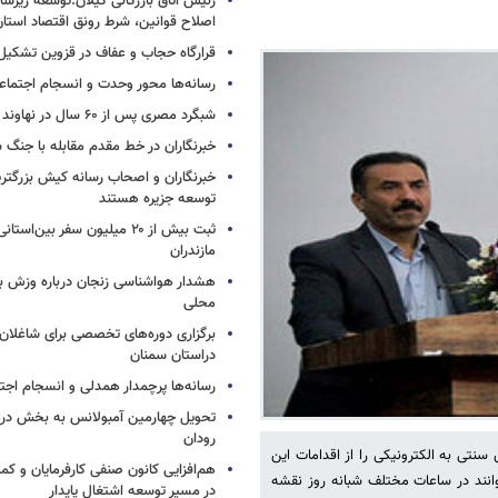
رئیس اتاق بازرگانی گیلان:توسعه زیرس
اصلاح قوانین، شرط رونق اقتصاد استا
قرارگاه حجاب و عفاف در قزوین تشکیل
رسانه‌ها محور وحدت و انسجام اجتما
شبگرد مصری پس از ۶۰ سال در نهاوند دیده شد!
خبرنگاران در خط مقدم مقابله با جنگ
خبرنگاران و اصحاب رسانه کیش بزرگتری
توسعه جزیره هستند
ثبت بیش از ۲۰ میلیون سفر بین‌ا
مازندران
هشدار هواشناسی زنجان درباره وزش باد
محلی
برگزاری دوره‌های تخصصی برای شاغلان
دراستان سمنان
رسانه‌ها پرچمدار همدلی و انسجام اجت
تحویل چهارمین آمبولانس به بخش در
رودان
تی به الکترونیکی را از اقدامات این
هم‌افزایی کانون صنفی کارفرمایان و کم
انند در ساعات مختلف شبانه روز نقشه
در مسیر توسعه اشتغال پایدار