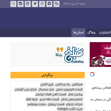
شنبه ۱۷ مرداد ۱۴۰۵
انتشارات
وبلاگ
استان‌ها
وبگردی
خبرآنلاین
راه نو آنلاین
بازی آنلاین
عالان رسانه‌ای
قیمت تلویزیون سونی
مبل مینیمال
جراح بینی گوشتی
پرشین هتل
قیمت آهن فولاد ایرانیان
اعتبارسنجی بانکی
قیمت طلا امروز
بلیط قطار
گی در سمنان به
شرکت رادوکو
قیمت پروفیل
سایت یوتوتایمز
خرید اکانت chatgpt