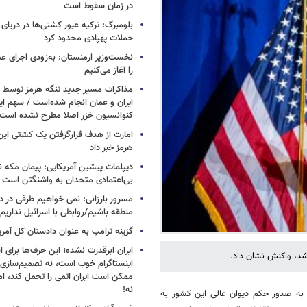
هیلاری کلینتون: کاخ سفید ترامپ شبی
در زمان سقوط است
بلومبرگ: ترکیه عبور کشتی‌ها در دریای 
حملات پهپادی محدود کرد
نخست‌وزیر ارمنستان: به‌زودی اجرای عم
را آغاز می‌کنیم
مذاکرات مسیر جدید تنگه هرمز توسط ن
ایران و عمان انجام شده‌است / سهم ایر
کنوانسیون خزر اصلا مطرح نشده است
امارت از هدف قرارگرفتن یک کشتی این
هرمز خبر داد
دیپلمات پیشین آمریکایی: پیمان مکه ن
بی‌اعتمادی متحدان به واشنگتن است
مسرور بارزانی: نمی خواهیم طرفی در د
منطقه باشیم/روابطی با اسرائیل نداریم
گزینه ترامپ به عنوان دادستان کل آمری
شد، واکنش نشان داد.
ایران ابرقدرت نشده؛ این حرف‌ها برای 
اینستاگرام خوب است، نه تصمیم‌سازی/
ممکن است ایران اتمی را تحمل کند، اما
 به صدور حکم دیوان عالی این کشور به
نه!