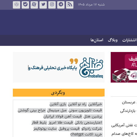
شنبه ۱۷ مرداد ۱۴۰۵
انتشارات
وبلاگ
استان‌ها
وبگردی
خبرآنلاین
راه نو آنلاین
بازی آنلاین
 عربستان
قیمت تلویزیون سونی
مبل مینیمال
جراح بینی گوشتی
پرشین هتل
قیمت آهن فولاد ایرانیان
بازدارندگی
اعتبارسنجی بانکی
قیمت طلا امروز
بلیط قطار
شرکت رادوکو
قیمت پروفیل
سایت یوتوتایمز
 نفتی آمریکایی
خرید اکانت chatgpt