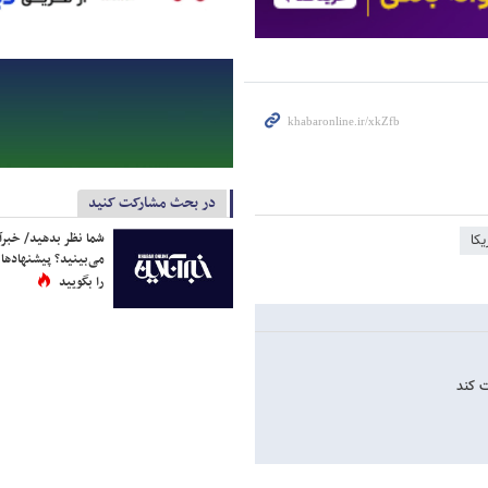
نامزدهای ریاست جمهوری تصمیم بگیرند، اشتباه است. براین اساس، کنگره و نه ایالت‌ها باید درباره اعمال متمم ۱۴
 نه تنها نام ترامپ را در برگه‌های رأی
در بحث مشارکت کنید
شما نظر بدهید/ خبرآن
می‌بینید؟ پیشنهادها 
را بگویید
کا