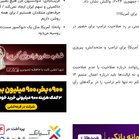
ش نشان داد.
غریب‌آبادی: کنوانسیون خزر هیچ تغییر
حاکمیتی و سهم ایران ایجاد نمی‌کند / 
ای آمریکا!!!
حرف‌های منتقدان هستیم / برای همه ا
روشن داریم
 مبنی بر رد صلاحیت ترامپ برای حضور در
پانه‌تا: آمریکا مثل یک «بوکسور مست» 
روسیه می‌دود
 از روش خانگی سفیدکننده
دان50%تخفیف🔥
تخفیف ویژه!
مریکا) برای ترامپ و متحدانش، پیروزی
می‌توانند درباره صلاحیت یا عدم صلاحیت