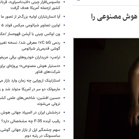
کشور ازجمله آمریکا هدف گرفت
 هوش مصنوعی را
آیا انسان‌تباران اولیه بزرگ‌تر از تصور ما
اولین تصاویر شیائومی میکس فولد ۵ منتشر شد
ون لوکس چینی با آپشن قهوه‌ساز /ع
ردمی ۱۷C ۵G معرفی شد/ نسخه تغ
گوشی قدیمی‌تر شیائومی
ترامپ: خریداران خودروهای برقی مریض و
«دستیار هوش مصنوعی»؛ پروژه‌ای برا
شرکت‌های فناور
استارلینک اروپایی چه زمان وارد بازار م
مارمولک دو سر در آمریکا متولد شد و ز
حسین افشین: شاخص‌های علمی کشور 
نزولی می‌شوند
درخشش ایران در المپیاد جهانی هوش
رقیب آینده F-35 چه مشخصاتی دارد؟
سهم چشمگیر اپل از بازار جهانی گوشی‌ه
سامسونگ در رتبه دوم