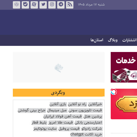
شنبه ۱۷ مرداد ۱۴۰۵
انتشارات
وبلاگ
استان‌ها
وبگردی
خبرآنلاین
راه نو آنلاین
بازی آنلاین
قیمت تلویزیون سونی
مبل مینیمال
جراح بینی گوشتی
پرشین هتل
قیمت آهن فولاد ایرانیان
اعتبارسنجی بانکی
قیمت طلا امروز
بلیط قطار
شرکت رادوکو
قیمت پروفیل
سایت یوتوتایمز
خرید اکانت chatgpt