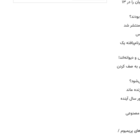
جاسوس‌افزار چینی «لایت‌اسپای»، قربانیان را در ۱۳
 بودند؟
کس
ییرنام‌یافته یک
 دیوانه‌اند!
ی به صف کردن
ی‌شود؟
نده ماند
سال آینده
 مصنوعی
ای پریمیوم /