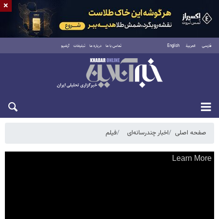
×
فارسی
العربية
English
تماس با ما
درباره ما
تبلیغات
آرشیو
شنبه ۱۷ مرداد ۱۴۰۵
صفحه اصلی
اخبار چندرسانه‌ای
فیلم