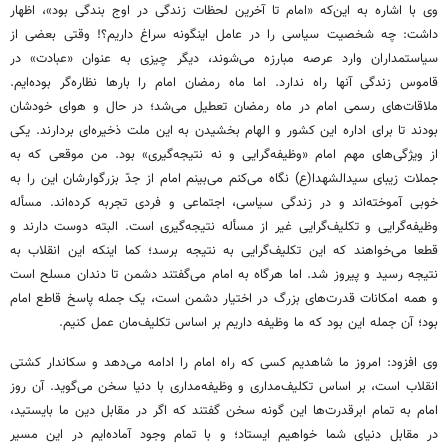
وی با اشاره به این‌که «امام تا آخرین لحظات زندگی در اوج بندگی بود»، اظهار
داشت: چه شخصیت سیاسی را در عامل اینگونه سراغ داریم؟! وقتی بعضی از
سیاستمداران وارد عرصه مبارزه می‌شوند، دیگر چیزی به عنوان «عبادت» در
قاموس زندگی آنها راه ندارد. اما ماه رمضان امام را بارها نظاره‌گر بوده‌ایم.
ملاقات‌های رسمی امام در ماه رمضان تعطیل می‌شد؛ در حال و هوای خودشان
بودند تا برای اداره این کشور و الهام بخشیدن به این ملت ذخیره‌ای بردارند. یکی
از ویژگی‌های مهم امام «وظیفه‌گرایی و نه نتیجه‌گیری» بود. من موقعی که به
جملات زیبای سیدالشهدا(ع) نگاه می‌کنم می‌بینم امام از جدّ بزرگوارشان این را به
خوبی آموخته‌اند و در زندگی سیاسی، اجتماعی و فردی تجربه کرده‌اند. مسأله
وظیفه‌گرایی و تکلیف‌گرایی غیر از مسأله نتیجه‌گیری است. البته دوست دارند و
قطعا می‌خواهند که این تکلیف‌گرایی به نتیجه برسد؛ کما اینکه این انقلاب به
نتیجه رسید و پیروز شد. اما هرگاه به امام می‌گفتند دشمن تا دندان مسلح است
و همه امکانات قدرت‌های بزرگ در اختیار دشمن است، یک جمله پاسخ قاطع امام
بود؛ آن جمله این بود که ما وظیفه داریم بر اساس تکلیف‌مان عمل کنیم.
وی افزود: امروز ما شاهدیم کسی که راه امام را ادامه می‌دهد و سکاندار کشتی
انقلاب است، بر اساس تکلیف‌مداری و وظیفه‌مداری با دنیا سخن می‌گوید. آن روز
امام به تمام ابرقدرت‌ها این گونه سخن گفتند که اگر در مقابل دین ما بایستید،
در مقابل دنیای شما خواهیم ایستاد؛ و با تمام وجود آماده‌ایم در این مسیر