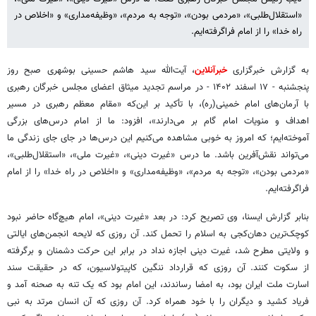
«استقلال‌طلبی»، «مردمی بودن»، «توجه به مردم»، «وظیفه‌مداری» و «اخلاص در
راه خدا» را از امام فراگرفته‌ایم.
به گزارش خبرگزاری
خبرآنلاین
، آیت‌الله سید هاشم حسینی بوشهری صبح روز
پنجشنبه - ۱۷ اسفند ۱۴۰۲ - در مراسم تجدید میثاق اعضای مجلس خبرگان رهبری
با آرمان‌های امام خمینی(ره)، با تأکید بر این‌که «مقام معظم رهبری در مسیر
اهداف و منویات امام گام بر می‌دارند»، افزود: ما از امام درس‌های بزرگی
آموخته‌ایم؛ که امروز به خوبی مشاهده می‌کنیم این درس‌ها در جای جای زندگی ما
می‌تواند نقش‌آفرین باشد. ما درس «غیرت دینی»، «غیرت ملی»، «استقلال‌طلبی»،
«مردمی بودن»، «توجه به مردم»، «وظیفه‌مداری» و «اخلاص در راه خدا» را از امام
فراگرفته‌ایم.
بنابر گزارش ایسنا، وی تصریح کرد: در بعد «غیرت دینی»، امام هیچ‌گاه حاضر نبود
کوچک‌ترین دهان‌کجی به اسلام را تحمل کند. آن روزی که لایحه انجمن‌های ایالتی
و ولایتی مطرح شد، غیرت دینی اجازه نداد در برابر این حرکت دشمنان و برگرفته
از سکوت کنند. آن روزی که قرارداد ننگین کاپیتولاسیون، که در حقیقت سند
اسارت ملت ایران بود، به امضا رساندند، این امام بود که یک تنه به صحنه آمد و
فریاد کشید و دیگران را با خود همراه کرد. آن روزی که آن انسان مرتد به نبی