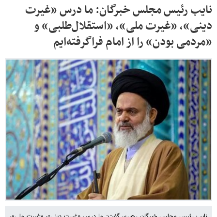
نایب رئیس مجلس خبرگان: ما درس «غیرت
دینی»، «غیرت ملی»، «استقلال‌طلبی» و
«مردمی بودن» را از امام فراگرفته‌ایم
نایب رئیس مجلس خبرگان رهبری گفت: ما درس «غیرت دینی»، «غیرت ملی»،