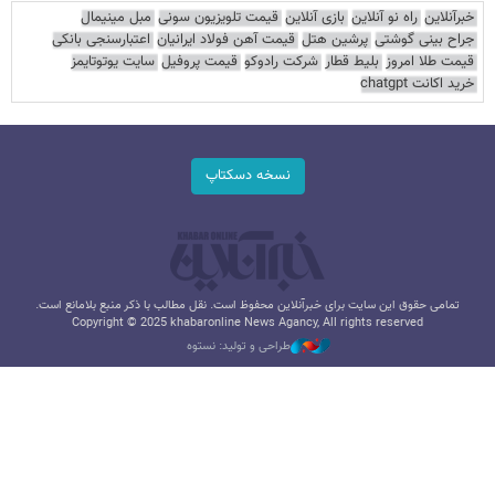
خبرآنلاین
راه نو آنلاین
بازی آنلاین
قیمت تلویزیون سونی
مبل مینیمال
جراح بینی گوشتی
پرشین هتل
قیمت آهن فولاد ایرانیان
اعتبارسنجی بانکی
قیمت طلا امروز
بلیط قطار
شرکت رادوکو
قیمت پروفیل
سایت یوتوتایمز
خرید اکانت chatgpt
نسخه دسکتاپ
تمامی حقوق این سایت برای خبرآنلاین محفوظ است. نقل مطالب با ذکر منبع بلامانع است.
Copyright © 2025 khabaronline News Agancy, All rights reserved
طراحی و تولید: نستوه