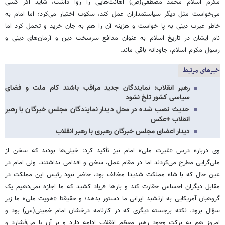
مکرم اسلام محمد مصطفی(ص) اهانت‌هایی را روا داشت، شاید اگر کسی
می‌خواست مثل دیگر سیاستمداران عمل کند، سکوت اختیار می‌کرد؛ اما امام به
خاطر غیرت دینی به پا خواست و هزینه آن را هم به جان خرید و تحمل کرد اما
نام ایشان در تاریخ اسلام به عنوان مدافع سرسخت دین و آرمان‌های دینی و
رسول مکرم اسلام، جاودانه باقی ماند.
خبرهای مرتبط
رهبر انقلاب: نمایندگان جدید مراقب باشند کام ملت و فضای
سیاسی کشور تلخ نشود
حدیث نصب‌ شده در محل دیدار نمایندگان مجلس خبرگان با رهبر
انقلاب +عکس
دیدار اعضای مجلس خبرگان رهبری با رهبر انقلاب
وی درباره درس «غیرت ملی» امام نیز تأکید کرد: خیلی‌ها بودند که سخن از
ملی‌گرایی مطرح می‌کردند اما در مقام عمل، سخن و اقدامی نداشتند. ولی امام در
عین حال که با شاه مملکت شدیدا مخالف بود، حاضر نبود رئیس این مملکت در
مقابل دیگران احساس حقارت کند و بارها فریاد کشید که ما اجازه نمی‌دهیم یک
گروهبان آمریکایی به ارتشبد ایرانی ما دستور بدهد؛ و حقیقتا «هویت ملی» ما زیر
سؤال برود. نکته برجسته دیگری که در کارنامه درخشان امام خمینی(س) بود و
امروز هم به برکت وجود رهبر معظم انقلاب ادامه دارد و بر آن پا می‌فشارد و