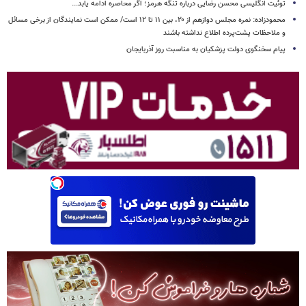
توئیت انگلیسی محسن رضایی درباره تنگه هرمز؛ اگر محاصره ادامه یابد...
محمودزاده: نمره مجلس دوازهم از ۲۰، بین ۱۱ تا ۱۲ است/ ممکن است نمایندگان از برخی مسائل
و ملاحظات پشت‌پرده اطلاع نداشته باشند
پیام سخنگوی دولت پزشکیان به مناسبت روز آذربایجان