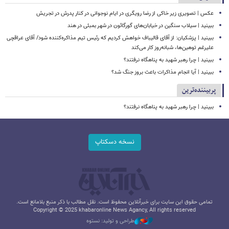
عکس | تصویری زیر خاکی از رضا رویگری در ایام نوجوانی در کنار پدرش در تجریش
ببینید | سیلاب‌ سنگین در خیابان‌های گورگائون در شهر بمبئی در هند
ببینید | پزشکیان: از آقای قالیباف خواهش کردیم که رئیس تیم مذاکره‌کننده شود/ آقای عراقچی
علیرغم توهین‌ها، شبانه‌روز کار می‌کند
ببینید | چرا رهبر شهید به پناهگاه نرفتند؟
ببینید | آیا انجام مذاکرات باعث بروز جنگ شد؟
پربیننده‌ترین
ببینید | چرا رهبر شهید به پناهگاه نرفتند؟
نسخه دسکتاپ
تمامی حقوق این سایت برای خبرآنلاین محفوظ است. نقل مطالب با ذکر منبع بلامانع است.
Copyright © 2025 khabaronline News Agancy, All rights reserved
طراحی و تولید: نستوه