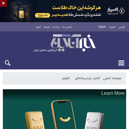
×
فارسی
العربية
English
تماس با ما
درباره ما
تبلیغات
آرشیو
شنبه ۱۷ مرداد ۱۴۰۵
صفحه اصلی
اخبار چندرسانه‌ای
فیلم