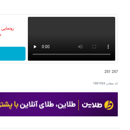
رونمایی
دن
257 251
کد مطلب
1881934