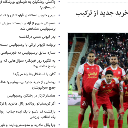
واکنش پزشکیان به بازسازی ورزشگاه آزا
نمی‌سازیم!
خرید جدید از ترکیب
مربی خارجی استقلال قراردادش را تمدی
همچنان خبری از آزادی نیست؛ میزبان ا
پرسپولیس مشخص شد
پدر لیونل مسی درگذشت
پرونده لژیونر ایرانی با پرسپولیس بسته
ستاره سابق پرسپولیس به فجرسپاسی
به انگیزه روز خبرنگار/ سؤال‌هایی که برا
پاسخ نداده بود!
آدان با استقلالی‌ها راه می‌آید!
جمع سرخپوشان
هشدار تارتار در رختکن پرسپولیس
اگر کریستیانو رونالدو رئال مادرید را ترک
بازگشت تد لاسو با یک ایده جذاب؛ روای
یک انقلاب ورزشی
چرا رئال مادرید و منچستریونایتد و بای