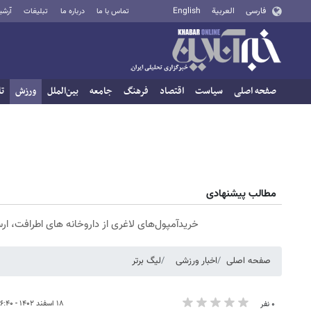
فارسی
العربية
English
تماس با ما
درباره ما
تبلیغات
آرشی
صفحه اصلی
سیاست
اقتصاد
فرهنگ
جامعه
بین‌الملل
ورزش
تا
مطالب پیشنهادی
خریدآمپول‌های لاغری از داروخانه های اطرافت، ار
صفحه اصلی
اخبار ورزشی
لیگ برتر
۱۸ اسفند ۱۴۰۲ - ۱۶:۴۰
۰ نفر