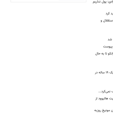
دی: پول نداریم
د کرد
ستقلال و
 شد
 پیوست
نکو تا به حال
رونمایی از خرید جدید پرسپولیس؛ هافبک ۱۹ ساله در
 نمی‌کرد...
ت هالیوود از
رن مونیخ روزبه