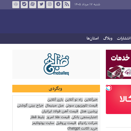
شنبه ۱۷ مرداد ۱۴۰۵
انتشارات
وبلاگ
استان‌ها
وبگردی
خبرآنلاین
راه نو آنلاین
بازی آنلاین
قیمت تلویزیون سونی
مبل مینیمال
جراح بینی گوشتی
پرشین هتل
قیمت آهن فولاد ایرانیان
اعتبارسنجی بانکی
قیمت طلا امروز
بلیط قطار
شرکت رادوکو
قیمت پروفیل
سایت یوتوتایمز
خرید اکانت chatgpt