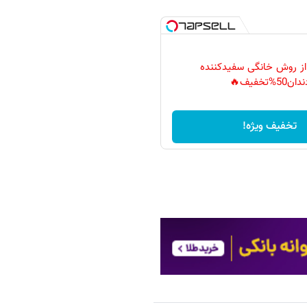
 از روش خانگی سفیدکننده
دان50%تخفیف🔥
تخفیف ویژه!