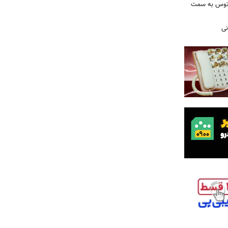
وونتوس به سمت
نی