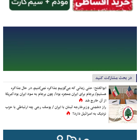
در بحث مشارکت کنید
ابوالفتح: حتی زمانی که می‌گوییم مذاکره نمی‌کنیم، در حال مذاکره
هستیم/ برجام برای ایران معجزه بود/ چون برجام به سود ایران بود آمریکا
از آن خارج شد
راز دشمنی وزیرخارجه لبنان با ایران / یوسف رجی چه ارتباطی با حزب
نزدیک به اسرائیل دارد؟