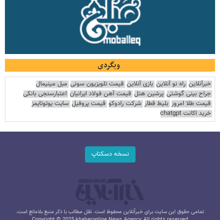
وبگردی
خبرآنلاین
راه نو آنلاین
بازی آنلاین
قیمت تلویزیون سونی
مبل مینیمال
جراح بینی گوشتی
پرشین هتل
قیمت آهن فولاد ایرانیان
اعتبارسنجی بانکی
قیمت طلا امروز
بلیط قطار
شرکت رادوکو
قیمت پروفیل
سایت یوتوتایمز
خرید اکانت chatgpt
نسخه دسکتاپ
تمامی حقوق این سایت برای خبرآنلاین محفوظ است. نقل مطالب با ذکر منبع بلامانع است.
Copyright © 2025 khabaronline News Agancy, All rights reserved