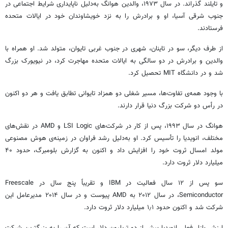
و تایلند گذراند. در سال ۱۹۷۳، والدین هوانگ به‌دلیل ناپایداری شرایط اجتماعی در
جنوب شرقی آسیا، او و برادرش را به نزد خویشاوندان خود در ایالات متحده
فرستادند.
از طرف دیگر، سو در تاینان، شهری در جنوب غربی تایوان، متولد شد. او همراه با
والدین و برادرش در دو سالگی به ایالات متحده مهاجرت کرد، در نیویورک بزرگ
شد و در دانشگاه MIT تحصیل کرد.
با وجود همه‌ی تفاوت‌ها، مسیر شغلی دو همزاد تایوانی تطابق یافت و هر دو اکنون
در رأس دو شرکت بزرگ دنیا قرار دارند.
هوانگ در سال ۱۹۹۳، پس از کار در شرکت‌های LSI Logic و AMD در نقش‌های
مختلف، انویدیا را تأسیس کرد. او به‌دلیل رشد فراوان در زمینه‌ی هوش مصنوعی
مولد امسال ثروت خود را افزایش داد و اکنون به گزارش بلومبرگ، حدود ۴۰
میلیارد دلار ثروت دارد.
سو پس از ۱۲ سال فعالیت در IBM و تقریباً پنج سال در Freescale
Semiconductor، در سال ۲۰۱۲ به AMD پیوست و در سال ۲۰۱۴ مدیرعامل این
شرکت شد و اکنون حدود ۱٫۱ میلیارد دلار ثروت دارد.