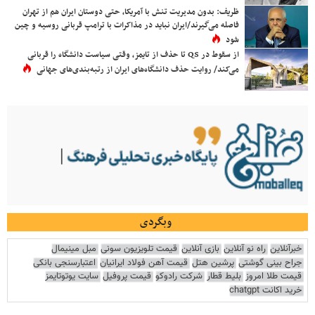
ظریف: بدون مدیریت تنش با آمریکا، حتی دوستان ایران هم از تهران
فاصله می‌گیرند/ایران نباید در مذاکرات با ترامپ قربانی روسیه و چین
شود
از سقوط در QS تا حذف از تایمز، وقتی سیاست دانشگاه را قربانی
می‌کند/ روایت حذف دانشگاه‌های ایران از رتبه‌بندی‌های جهانی
وبگردی
خبرآنلاین
راه نو آنلاین
بازی آنلاین
قیمت تلویزیون سونی
مبل مینیمال
جراح بینی گوشتی
پرشین هتل
قیمت آهن فولاد ایرانیان
اعتبارسنجی بانکی
قیمت طلا امروز
بلیط قطار
شرکت رادوکو
قیمت پروفیل
سایت یوتوتایمز
خرید اکانت chatgpt