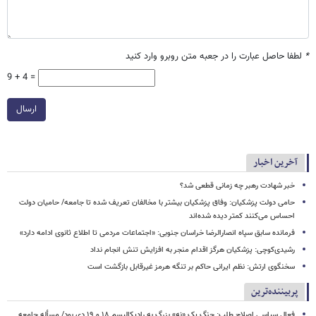
*
لطفا حاصل عبارت را در جعبه متن روبرو وارد کنید
9 + 4 =
ارسال
آخرین اخبار
خبر شهادت رهبر چه زمانی قطعی شد؟
حامی دولت پزشکیان: وفاق پزشکیان بیشتر با مخالفان تعریف شده تا جامعه/ حامیان دولت
احساس می‌کنند کمتر دیده شده‌اند
فرمانده سابق سپاه انصارالرضا خراسان جنوبی: «اجتماعات مردمی تا اطلاع ثانوی ادامه دارد»
رشیدی‌کوچی: پزشکیان هرگز اقدام منجر به افزایش تنش انجام نداد
سخنگوی ارتش: نظم ایرانی حاکم بر تنگه هرمز غیرقابل بازگشت است
پربیننده‌ترین
فعال سیاسی اصلاح طلب: جنگ یک «نه» بزرگ به رادیکالیسم ۱۸ و ۱۹ دی بود/ مسأله جامعه