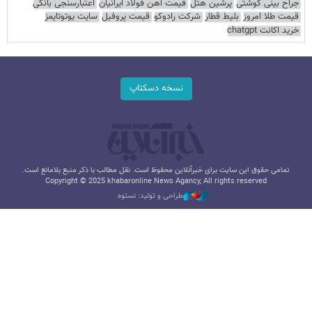
جراح بینی گوشتی
پرشین هتل
قیمت آهن فولاد ایرانیان
اعتبارسنجی بانکی
قیمت طلا امروز
بلیط قطار
شرکت رادوکو
قیمت پروفیل
سایت یوتوتایمز
خرید اکانت chatgpt
نسخه دسکتاپ
تمامی حقوق این سایت برای خبرآنلاین محفوظ است. نقل مطالب با ذکر منبع بلامانع است.
Copyright © 2025 khabaronline News Agancy, All rights reserved
طراحی و تولید: نستوه