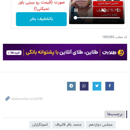
صورت (قیمت رو ببینی باور
نمیکنی!)
باتخفیف بخر
کد مطلب
1882082
برچسب‌ها
مجلس دوازدهم
محمد باقر قالیباف
اصولگرایان