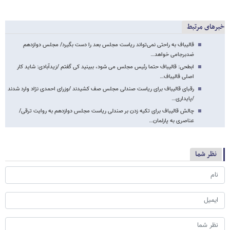
خبرهای مرتبط
قالیباف به راحتی نمی‌تواند ریاست مجلس بعد را دست بگیرد/ مجلس دوازدهم
ضدبرجامی خواهد…
ابطحی: قالیباف حتما رئیس مجلس می شود، ببینید کی گفتم /زیدآبادی: شاید کار
اصلی قالیباف…
رقبای قالیباف برای ریاست صندلی مجلس صف کشیدند /وزرای احمدی نژاد وارد شدند
/پایداری…
چالش قالیباف برای تکیه زدن بر صندلی ریاست مجلس دوازدهم به روایت ترقی/
عناصری به پارلمان…
نظر شما