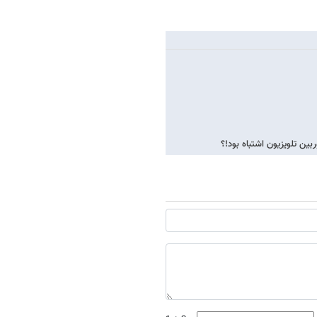
ن تلویزیون اشتباه بود!؟