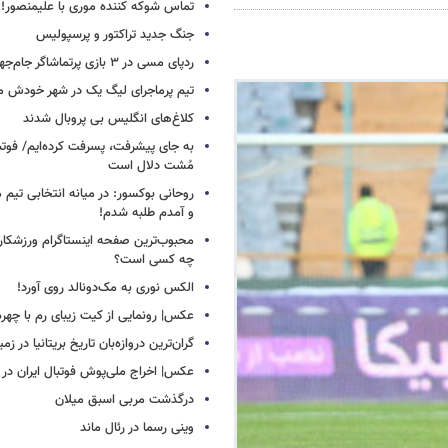
تماس شوکه کننده موری با علیمنصور!
جنگ جدید تراکتور و پرسپولیس
ردپای مسی در ۳ بازی پرتماشاگر جام‌جهانی!
تیم پرماجرای لیگ یک در شهر خودش ما
کلاغ‌های انگلیس بی پروبال شدند
به جای پیشرفت، پسرفت کرده‌ایم/ فوت
مُشت دلال است
روحانی بوکسور: در میانه انتخابی تیم 
و آمدم طلبه شدم!
محبوب‌ترین صفحه اینستاگرام ورزشکاران
چه کسی است؟
الکس نوری به مک‌دونالد روی آورد!
عکس| رونمایی از کیت زیبای رم با چهره
گران‌ترین دروازه‌بان تاریخ بریتانیا در زم
عکس| اخراج ملی‌پوش فوتبال ایران در 12 دقیقه!
درگذشت مربی اسبق میلان
وینی رسما در رئال ماند