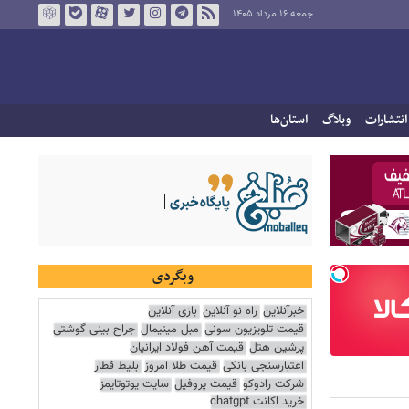
جمعه ۱۶ مرداد ۱۴۰۵
انتشارات
وبلاگ
استان‌ها
وبگردی
خبرآنلاین
راه نو آنلاین
بازی آنلاین
قیمت تلویزیون سونی
مبل مینیمال
جراح بینی گوشتی
پرشین هتل
قیمت آهن فولاد ایرانیان
اعتبارسنجی بانکی
قیمت طلا امروز
بلیط قطار
شرکت رادوکو
قیمت پروفیل
سایت یوتوتایمز
خرید اکانت chatgpt