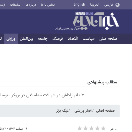
فارسی
العربية
English
تماس با ما
درباره ما
تبلیغات
آرشی
صفحه اصلی
سیاست
اقتصاد
فرهنگ
جامعه
بین‌الملل
ورزش
تا
مطالب پیشنهادی
۳ دلار پاداش در هر لات معاملاتی در بروکر اینوسلو
صفحه اصلی
اخبار ورزشی
لیگ برتر
۱۹ اسفند ۱۴۰۲ - ۱۵:۲۲
۰ نفر