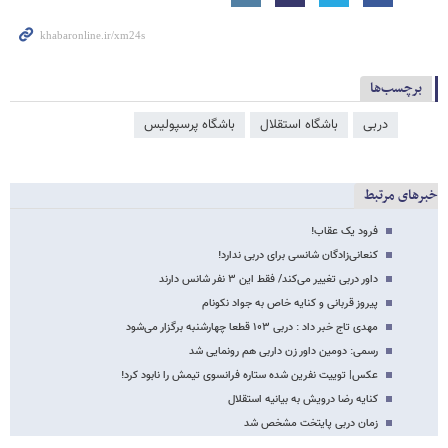
برچسب‌ها
دربی
باشگاه استقلال
باشگاه پرسپولیس
خبرهای مرتبط
فرود یک عقاب!
کنعانی‌زادگان شانسی برای دربی ندارد!
داور دربی تغییر می‌کند/ فقط این ۳ نفر شانس دارند
پیروز قربانی و کنایه خاص به جواد نکونام
مهدی تاج خبر داد : دربی ۱۰۳ قطعا چهارشنبه برگزار می‌شود
رسمی: دومین داور زن داربی هم رونمایی شد
عکس| توییت نفرین شده ستاره فرانسوی تیمش را نابود کرد!
کنایه رضا درویش به بیانیه استقلال
زمان دربی پایتخت مشخص شد