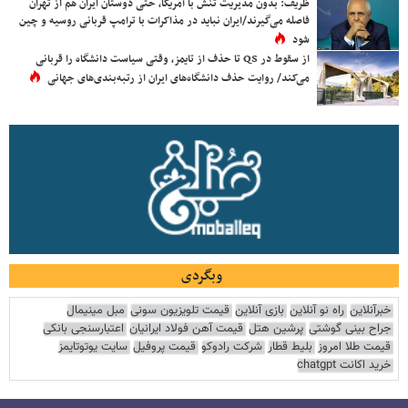
ظریف: بدون مدیریت تنش با آمریکا، حتی دوستان ایران هم از تهران
فاصله می‌گیرند/ایران نباید در مذاکرات با ترامپ قربانی روسیه و چین
شود
از سقوط در QS تا حذف از تایمز، وقتی سیاست دانشگاه را قربانی
می‌کند/ روایت حذف دانشگاه‌های ایران از رتبه‌بندی‌های جهانی
وبگردی
خبرآنلاین
راه نو آنلاین
بازی آنلاین
قیمت تلویزیون سونی
مبل مینیمال
جراح بینی گوشتی
پرشین هتل
قیمت آهن فولاد ایرانیان
اعتبارسنجی بانکی
قیمت طلا امروز
بلیط قطار
شرکت رادوکو
قیمت پروفیل
سایت یوتوتایمز
خرید اکانت chatgpt