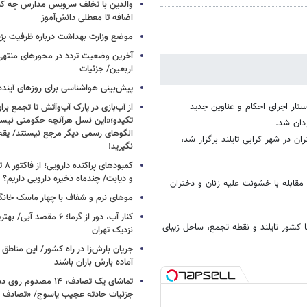
والدین با تخلف سرویس مدارس چه کنند
اضافه تا معطلی دانش‌آموز
موضع وزارت بهداشت درباره ظرفیت پزشکی
آخرین وضعیت تردد در محورهای منتهی
اربعین/ جزئیات
پیش‌بینی هواشناسی برای روزهای آینده
ستار اجرای احکام و عناوین جدید
از آب‌بازی در پارک آب‌وآتش تا تجمع برای
تکیدو؛«این نسل هرآنچه حکومتی نیس
دان شد.
الگوهای رسمی دیگر مرجع نیستند/ یقه ن
ن در شهر کرابی تایلند برگزار شد،
نگیرید!
کمبود
و دیابت/ چندماه ذخیره دارویی داریم؟
مقابله با خشونت علیه زنان و دختران
موهای نرم و شفاف با چهار ماسک خانگ
کنار آب، دور از گرما؛ ۶ مقصد
ا کشور تایلند و نقطه تجمع، ساحل زیبای
نزدیک تهران
جریان بارش‌زا در راه کشور/ این مناطق ا
آماده بارش باران باشند
تماشای یک تصادف، ۱۴ مص
جزئیات حادثه عجیب یاسوج/ «تصادف 