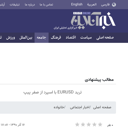
فارسی
العربية
English
تماس با ما
درباره ما
تبلیغات
آرشی
صفحه اصلی
سیاست
اقتصاد
فرهنگ
جامعه
بین‌الملل
ورزش
تا
مطالب پیشنهادی
ترید EURUSD با اسپرد از صفر پیپ
صفحه اصلی
اخبار اجتماعی
خانواده
۱۶ آذر ۱۳۹۰ - ۱۷:۰۷
۰ نفر