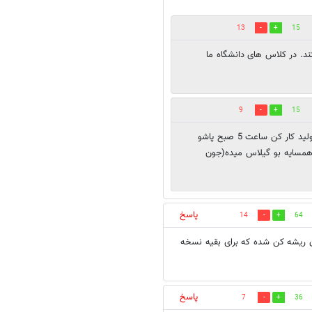
13
15
6 در صد خانم ها هستند. در کلاس های دانشگاه ما
9
15
یه چیزی افتاده رو زبونتون میگید حق مارو خوردن برو تو خط تولید کار کن ساعت 5 صبح پاشو
همسایه بو گیلاس میده(جون
پاسخ
14
64
یران ریشه کن شده که برای بقیه نسخه
پاسخ
7
36