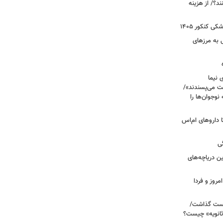
؟/ از هزینه
 کنکور ۱۴۰۵
 به مرزهای
 نیما
ت می‌پسندند»/
وجوان‌ها را
های پراکنده دارویی؛ از فاکتور ۸ تا داروهای ام‌اس
ی
 آبی/ بهترین دریاچه‌های
مروز و فردا
دوم روی دست گذاشت/
ثانویه» چیست؟