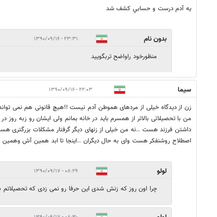
يه آدم درست و حسابي كشف شد
بدون نام
۲۳:۳۱ - ۱۳۹۰/۰۹/۱۶
منظورخود راواضح تربگوييد
سیما
۲۲:۰۳ - ۱۳۹۰/۰۹/۱۶
زن از دیدگاه خیلی از مردهای هموطن آدم نیست !!هیچ قانونی هم نمی توان
من با تحصیلاتی بالاتر از همسرم باید در خانه بمانم ولی ایشان رو زبه روز در
داشتن فرزند هست ..نه من خیلی از زنهای دیگر گرفتار مشکلات بزرگتری هس
اصطلاح روشنفکر هست وای به حال دیگران ..اینجا تا ابد همین آش وهمی
لولو
۰۸:۲۹ - ۱۳۹۰/۰۹/۱۷
چرا اون روز که زنش شدی این حرفا رو نمی زدی که تحصیلاتم بال