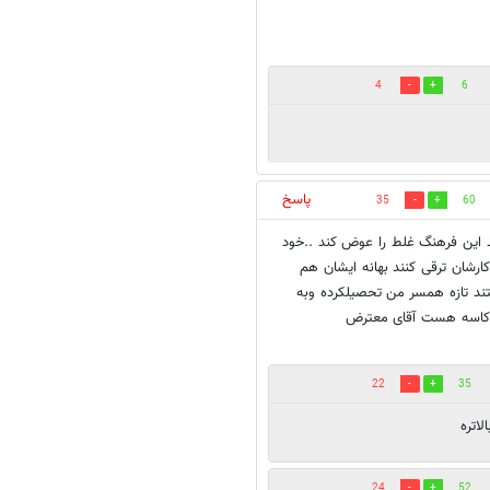
4
6
پاسخ
35
60
د این فرهنگ غلط را عوض کند ..خود
 کارشان ترقی کنند بهانه ایشان هم
تند تازه همسر من تحصیلکرده وبه
ن کاسه هست آقای معترض
22
35
اتره
24
52