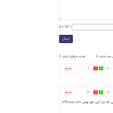
5 + 10 =
ارسال
 صف انتشار: 0
نظرات غیرقابل انتشار: 0
پاسخ
9
47
پاسخ
40
54
اخه این مملکته داریم؟؟؟ اون از کنکور که 80 درصد پسر برمیداره اینم از زندگی که مرد این حق بهش داده شده 10تا