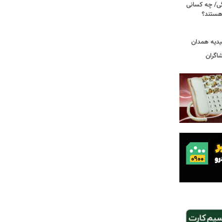
ی/ چه کسانی
 هستند؟
یدیه همدان
شاگران