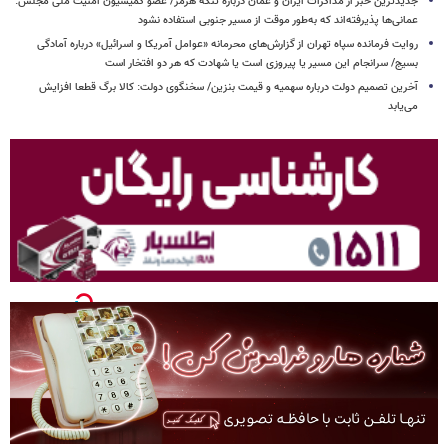
جدیدترین خبر از مذاکرات ایران و عمان درباره تنگه هرمز/ عضو کمیسیون امنیت ملی مجلس:
عمانی‌ها پذیرفته‌اند که به‌طور موقت از مسیر جنوبی استفاده نشود
روایت فرمانده سپاه تهران از گزارش‌های محرمانه «عوامل آمریکا و اسرائیل» درباره آمادگی
بسیج/ سرانجام این مسیر یا پیروزی است یا شهادت که هر دو افتخار است
آخرین تصمیم دولت درباره سهمیه و قیمت بنزین/ سخنگوی دولت: کالا برگ قطعا افزایش
می‌یابد