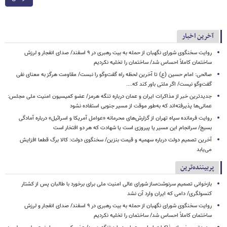
آخرین اخبار
روایت سخنگوی شورای نگهبان از حمله به بیت رهبری در ۹ اسفند/ صدای انفجار و لرزش
ساختمان کاملاً احساس شد/ ساختمان را تخلیه نکردیم
صالحی: امام حسین (ع) تا آخرین لحظه راه گفت‌وگو را نبست/ مقاومت هرگز به معنای نفی
گفت‌وگو نیست/ اگر ملتی باور کند که....
جدیدترین خبر از مذاکرات ایران و عمان درباره تنگه هرمز/ عضو کمیسیون امنیت ملی مجلس:
عمانی‌ها پذیرفته‌اند که به‌طور موقت از مسیر جنوبی استفاده نشود
روایت فرمانده سپاه تهران از گزارش‌های محرمانه «عوامل آمریکا و اسرائیل» درباره آمادگی
بسیج/ سرانجام این مسیر یا پیروزی است یا شهادت که هر دو افتخار است
آخرین تصمیم دولت درباره سهمیه و قیمت بنزین/ سخنگوی دولت: کالا برگ قطعا افزایش
می‌یابد
پربیننده‌ترین
بازخوانی تصمیم سرنوشت‌ساز شورای عالی امنیت ملی برای برخورد با طالبان پس از کشتار
کنسولگری/ دامی که ایران وارد آن نشد
روایت سخنگوی شورای نگهبان از حمله به بیت رهبری در ۹ اسفند/ صدای انفجار و لرزش
ساختمان کاملاً احساس شد/ ساختمان را تخلیه نکردیم