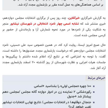
بر اساس هماهنگی‌های به عمل آمده مقرر بر بازشماری مجدد آراء شد.
به گزارش خبرگزاری
خبرآنلاین
، چند روز پس از برگزاری انتخابات مجلس دوازدهم،
خبری منتشر شد که
تشابه اسمی چهار نامزد انتخاباتی در شهرستان نیشابو
ر منجر
به شکایت یکی از نامزدها در مورد نحوه شمارش آرا و بازماندش از حضور بر
کرسی مجلس شده است.
حال صبح امروز ایسنا، روایت کرد که، در همین خصوص سید علی حسینی، نامزد
انتخابات مجلس دوازدهم که درخواست بازشماری مجدد صندوق‌ها را داشته است،
گفت: با توجه به اعتراضی که بر نتایج آراء اعلام شده داشتم با پیگیری‌ها و
جلسات هیات اجرایی و نظارت شهرستان از روز گذشته ۲۰ اسفند بازشماری مجدد
آراء آغاز شد.
خبرهای مرتبط
۱۰۰ چهره «مجلس اولی» را بشناسید +اسامی
رکوردشکنی ۲ نماینده زن در ادوار دوازده گانه مجلس /مجلس دهم
پیشتاز شد +جدول
جنجال دوقلوها در انتخابات مجلس/ نتایج نهایی انتخابات نیشابور
تغییر خواهد کرد؟