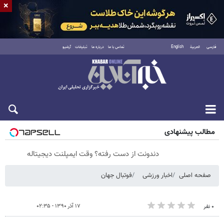
×
فارسی
العربية
English
تماس با ما
درباره ما
تبلیغات
آرشیو
جمعه ۱۶ مرداد ۱۴۰۵
مطالب پیشنهادی
دندونت از دست رفته؟ وقت ایمپلنت دیجیتاله
صفحه اصلی
اخبار ورزشی
فوتبال جهان
۱۷ آذر ۱۳۹۰ - ۰۲:۳۵
۰ نفر