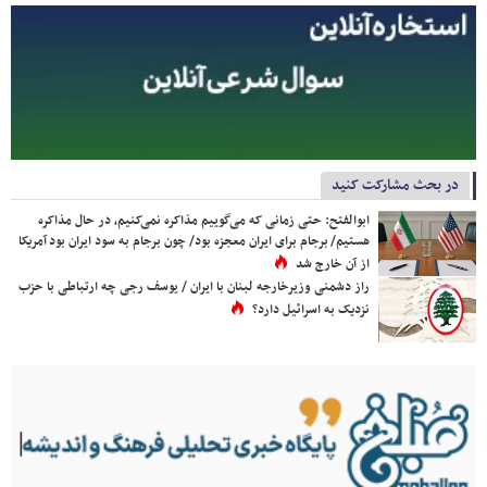
در بحث مشارکت کنید
ابوالفتح: حتی زمانی که می‌گوییم مذاکره نمی‌کنیم، در حال مذاکره
هستیم/ برجام برای ایران معجزه بود/ چون برجام به سود ایران بود آمریکا
از آن خارج شد
راز دشمنی وزیرخارجه لبنان با ایران / یوسف رجی چه ارتباطی با حزب
نزدیک به اسرائیل دارد؟