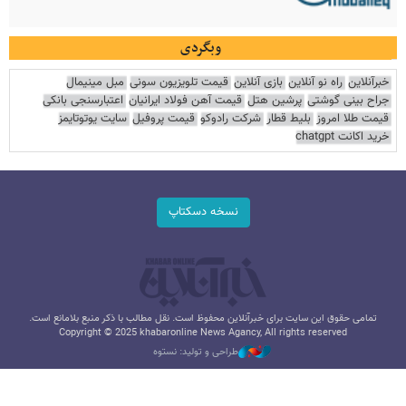
وبگردی
خبرآنلاین
راه نو آنلاین
بازی آنلاین
قیمت تلویزیون سونی
مبل مینیمال
جراح بینی گوشتی
پرشین هتل
قیمت آهن فولاد ایرانیان
اعتبارسنجی بانکی
قیمت طلا امروز
بلیط قطار
شرکت رادوکو
قیمت پروفیل
سایت یوتوتایمز
خرید اکانت chatgpt
نسخه دسکتاپ
تمامی حقوق این سایت برای خبرآنلاین محفوظ است. نقل مطالب با ذکر منبع بلامانع است.
Copyright © 2025 khabaronline News Agancy, All rights reserved
طراحی و تولید: نستوه