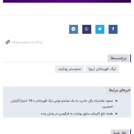
برچسب‌ها
لیگ قهرمانان اروپا
منچستر یونایتد
خبرهای مرتبط
صعود مقتدرانه رئال مادرید به یک هشتم نهایی لیگ قهرمانان با 18 امتیاز/گزارش
تصویری
طعنه تلخ کاپیتان سابق یونایتد به فرگوسن در پخش زنده
نظر شما