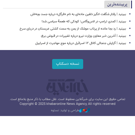
پربیننده‌ترین
ببینید | رفتار شگفت انگیز دلفین ماده‌ای به نام «فرگل» درباره جسد بچه‌اش
ببینید | کمدی ترامپ در لاس‌وگاس؛ کودکی که طعمۀ سیاسی شد!
ببینید | رد بجا مانده از پرتاب موشک از یمن به سمت کشتی‌ عربستان در دریای سرخ
ببینید | آخرین خبر معاون وزارت نیرو درباره تغییرات در قبوض برق
ببینید | گزارش جنجالی کانال ۱۲ اسرائیل درباره موج مهاجرت از اسراییل
نسخه دسکتاپ
تمامی حقوق این سایت برای خبرآنلاین محفوظ است. نقل مطالب با ذکر منبع بلامانع است.
Copyright © 2025 khabaronline News Agancy, All rights reserved
طراحی و تولید: نستوه