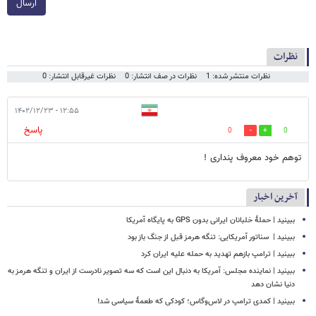
ارسال
نظرات
نظرات منتشر شده: 1
نظرات در صف انتشار: 0
نظرات غیرقابل انتشار: 0
۱۲:۵۵ - ۱۴۰۲/۱۲/۲۳
پاسخ
0
0
توهم خود معروف پنداری !
آخرین اخبار
ببینید | حملۀ خلبانان ایرانی بدون GPS به پایگاه آمریکا
ببینید | ‏ سناتور آمریکایی: تنگه هرمز قبل از جنگ باز بود
ببینید | ترامپ بازهم تهدید به حمله علیه ایران کرد
ببینید | نماینده مجلس: آمریکا به دنبال این است که سه تصویر نادرست از ایران و تنگه هرمز به
دنیا نشان دهد
ببینید | کمدی ترامپ در لاس‌وگاس؛ کودکی که طعمۀ سیاسی شد!