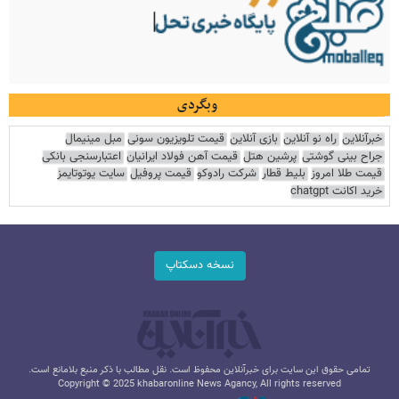
وبگردی
خبرآنلاین
راه نو آنلاین
بازی آنلاین
قیمت تلویزیون سونی
مبل مینیمال
جراح بینی گوشتی
پرشین هتل
قیمت آهن فولاد ایرانیان
اعتبارسنجی بانکی
قیمت طلا امروز
بلیط قطار
شرکت رادوکو
قیمت پروفیل
سایت یوتوتایمز
خرید اکانت chatgpt
نسخه دسکتاپ
تمامی حقوق این سایت برای خبرآنلاین محفوظ است. نقل مطالب با ذکر منبع بلامانع است.
Copyright © 2025 khabaronline News Agancy, All rights reserved