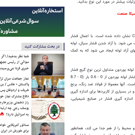
ئیات بیشتر در مورد این نوع بدانید.
یکا صنعت
لوله بوردون یک لوله مسطح، جدار نازک و انتهای بسته است که به شکل C نشان داده شده است. با اعمال فشار
می شود. با آزاد شدن فشار سیال، لوله
در بحث مشارکت کنید
ای آزاد لوله ایجاد می شود که به کمک
شما نظر بدهید/ اگر خ
سوالی از رئیس جمه
خبری فردا می‌پرسیدی
لوله بوردون متداول ترین نوع گیج فشار
است زیرا حساسیت، خطی بودن و دقت بالایی دارد. محدوده فشار گیج های فشار لوله بوردون از 0 - 0.6 بار (0 - 8.7
نماز جماعت سران ترک
) تا 0 - 1600 bar (0 - 23206 psi) با کلاس دقت معمولاً بین 0.1 و 4.0 است. آنها معمولا از فولاد ضد زنگ، برنج
پاکستان + عکس / بن‌س
شریف و اردوغان پس ا
در بسیاری از کاربردها برای اندازه گیری
دفاع مشترک نماز خوا
اندازه گیری فشار در صنایع شیمیایی،
راز دشمنی وزیرخارجه 
یوسف رجی چه ارتباط
به اسرائیل دارد؟
سناتور آمریکایی خواه
و محیط را از هم جدا می کند، همانطور
برای شورش در ایران 