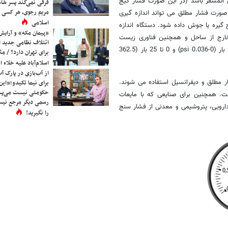
رض اتمسفر باشد (در این صورت فشار گیج
فرقی نمی‌کند پسر شاه 
مریم رجوی، هر کسی 
صورت فشار مطلق می تواند اندازه گیری
اسلامی
گیره یا جوش داده شود. دستگاه اندازه
«پیمان مکه» و آرایش
خارج از ساحل و همچنین فناوری زیست
ائتلاف نظامی جدید 
محیطی استفاده می شود. گیج های فشار دیافراگمی فشار بین 0 تا 2.5 میلی بار (0-0.036 psi) و 0 تا 25 بار (362.5
برای تهران دارد؟ / مث
اسلام‌آباد علیه خلاء
از آب‌بازی در پارک آ
ر مطلق و دیفرانسیل استفاده می شوند.
برای نیما تکیدو؛«این
حکومتی نیست می‌پسن
ت. همچنین برای صنایعی که با مایعات
رسمی دیگر مرجع نیست
دارویی، پتروشیمی و معدنی از فشار سنج
را نگیرید!