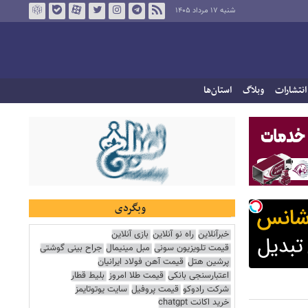
شنبه ۱۷ مرداد ۱۴۰۵
انتشارات
وبلاگ
استان‌ها
وبگردی
خبرآنلاین
راه نو آنلاین
بازی آنلاین
قیمت تلویزیون سونی
مبل مینیمال
جراح بینی گوشتی
پرشین هتل
قیمت آهن فولاد ایرانیان
اعتبارسنجی بانکی
قیمت طلا امروز
بلیط قطار
شرکت رادوکو
قیمت پروفیل
سایت یوتوتایمز
خرید اکانت chatgpt