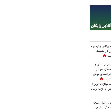
برنگار بودید چه
ور در نشست
د؟
یه، عربستان و
لمان، شهباز
ز امضای پیمان
ندند
لبنان با ایران /
ی با حزب نزدیک
ان ارسال اسلحه
شد / تد کروز: