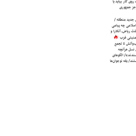
روی کار بیاید یا
جز جمهوری
 جدید منطقه /
اسلامی چه پیامی
لث ریاض، آنکارا و
 امنیتی غرب
ب‌وآتش تا تجمع
 نسل هرآنچه
دند»/ الگوهای
ند/ یقه نوجوان‌ها