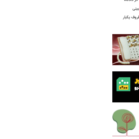
ر دادگاه
ینی
روف یکبار