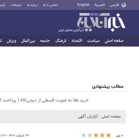
فارسی
العربية
English
تماس با ما
درباره ما
تبلیغات
آرشی
صفحه اصلی
سیاست
اقتصاد
فرهنگ
جامعه
بین‌الملل
ورزش
تا
مطالب پیشنهادی
خرید طلا به صورت قسطی از دیجی‌کالا ( پرداخت 12 ماهه )
صفحه اصلی
گزارش آگهی
۲۴ اسفند ۱۴۰۲ - ۱۱:۲۷
۲ نفر