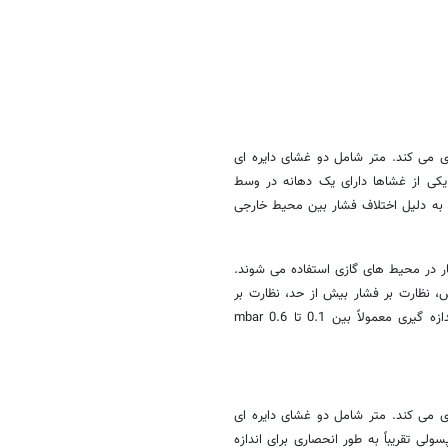
ی می کند. متر شامل دو غشای دایره ای
د به یکدیگر متصل شده اند (شکل 6 را ببینید). یکی از غشاها دارای یک دهانه در وسط
ه به دلیل اختلاف فشار بین محیط خارجی
ار در محیط های گازی استفاده می شوند.
، نظارت بر فشار بیش از حد، نظارت بر
فیلتر و پمپ های خلاء دارند. محدوده اندازه گیری اکثر این دستگاه های اندازه گیری معمولاً بین 0.1 تا 0.6 mbar
ی می کند. متر شامل دو غشای دایره ای
ی تقریباً به طور انحصاری برای اندازه