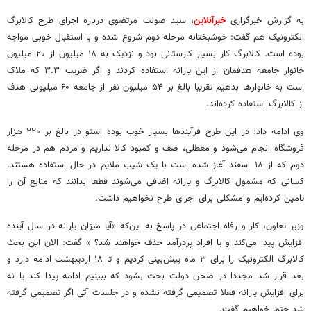
به گزارش خبرگزاری
خبرآنلاین
، سید صولت مرتضوی درباره اجرای طرح کالابرگ
الکترونیک هم گفت: خوشبختانه مرحله دوم شروع شده و با استقبال خوبی مواجه
بوده است. کالابرگ کار بسیار کارستانی بود و نزدیک به ۱۸ میلیون از ۲۰ میلیون
خانوار جامعه هدفمان از این یارانه استفاده کردند و اگر ضریب ۳.۳ که ملاک
است به خانوارها بدهیم تقریبا بالغ بر ۵۴ میلیون نفر از جامعه ۶۰ میلیونی هدف
از کالابرگ استفاده کرده‌اند.
وی ادامه داد: در این طرح فرآیندها بسیار خوب بوده استو در بالغ بر ۲۲۰ هزار
فروشگاه انجام می‌شود و معطلی، صف و کمبود کالا نداریم و مردم هم در مرحله
دوم که از ۱۸ اسفند آغاز شده است با یک شیب ملایم در حال استفاده هستند.
کسانی که مشمول کالابرگ و یارانه اضافی می‌شوند قطعا بدانند که منابع آن را
تامین کرده‌ایم و مشکلی برای اجرای طرح نخواهیم داشت.
وزیر تعاون، کار و رفاه اجتماعی در پاسخ به این‌که «آیا میزان یارانه در سال آینده
افزایش پیدا می‌کند و یا افراد پردرآمد حذف خواهند شد؟ » گفت: الان این بحث
کالابرگ الکترونیک را برای ۳ ماه پیش‌بینی کردیم و تا ۱۸ اردیبهشت ادامه دارد و
بعد قرار شد مجددا در صحن دولت بحث بشود که ببینیم ادامه پیدا کند یا نه
برای افزایش یارانه فعلا تصمیمی گرفته نشده و در جلسات آتی اگر تصمیمی گرفته
شد حتما خواهیم گفت.