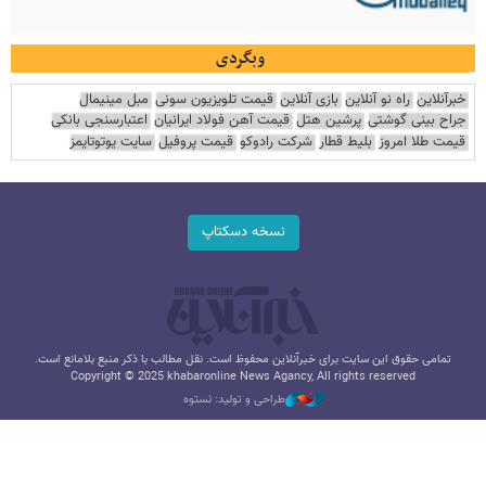
وبگردی
خبرآنلاین
راه نو آنلاین
بازی آنلاین
قیمت تلویزیون سونی
مبل مینیمال
جراح بینی گوشتی
پرشین هتل
قیمت آهن فولاد ایرانیان
اعتبارسنجی بانکی
قیمت طلا امروز
بلیط قطار
شرکت رادوکو
قیمت پروفیل
سایت یوتوتایمز
نسخه دسکتاپ
تمامی حقوق این سایت برای خبرآنلاین محفوظ است. نقل مطالب با ذکر منبع بلامانع است.
Copyright © 2025 khabaronline News Agancy, All rights reserved
طراحی و تولید: نستوه