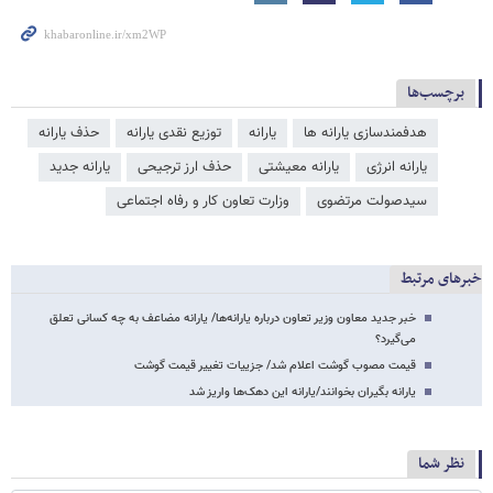
برچسب‌ها
هدفمندسازی یارانه ​‌ها
یارانه
توزیع نقدی یارانه
حذف یارانه
یارانه انرژی
یارانه معیشتی
حذف ارز ترجیحی
یارانه جدید
سیدصولت مرتضوی
وزارت تعاون کار و رفاه اجتماعی
خبرهای مرتبط
خبر جدید معاون وزیر تعاون درباره یارانه‌ها/ یارانه مضاعف به چه کسانی تعلق
می‌گیرد؟
قیمت مصوب گوشت اعلام شد/ جزییات تغییر قیمت گوشت
یارانه بگیران بخوانند/یارانه این دهک‌ها واریز شد
نظر شما