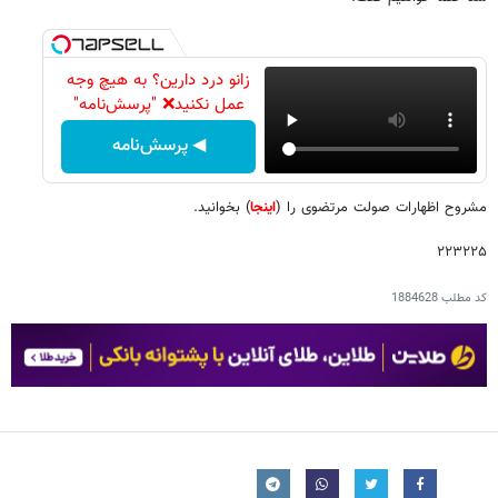
زانو درد دارین؟ به هیچ وجه
عمل نکنید❌ "پرسش‌نامه"
◀ پرسش‌نامه
مشروح اظهارات صولت مرتضوی را (
اینجا
) بخوانید.
۲۲۳۲۲۵
کد مطلب
1884628