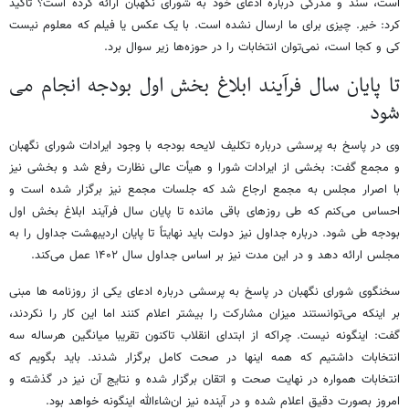
است، سند و مدرکی درباره ادعای خود به شورای نگهبان ارائه کرده است؟ تاکید
کرد: خیر. چیزی برای ما ارسال نشده است. با یک عکس یا فیلم که معلوم نیست
کی و کجا است، نمی‌توان انتخابات را در حوزه‌ها زیر سوال برد.
تا پایان سال فرآیند ابلاغ بخش اول بودجه انجام می
شود
وی در پاسخ به پرسشی درباره تکلیف لایحه بودجه با وجود ایرادات شورای نگهبان
و مجمع گفت: بخشی از ایرادات شورا و هیأت عالی نظارت رفع شد و بخشی نیز
با اصرار مجلس به مجمع ارجاع شد که جلسات مجمع نیز برگزار شده‌ است و
احساس می‌کنم که طی روزهای باقی مانده تا پایان سال فرآیند ابلاغ بخش اول
بودجه طی شود. درباره جداول نیز دولت باید نهایتاً تا پایان اردیبهشت جداول را به
مجلس ارائه دهد و در این مدت نیز بر اساس جداول سال ۱۴۰۲ عمل می‌کند.
سخنگوی شورای نگهبان در پاسخ به پرسشی درباره ادعای یکی از روزنامه ها مبنی
بر اینکه می‌توانستند میزان مشارکت را بیشتر اعلام کنند اما این کار را نکردند،
گفت: اینگونه نیست. چراکه از ابتدای انقلاب تاکنون تقریبا میانگین هرساله سه
انتخابات داشتیم که همه اینها در صحت کامل برگزار شدند. باید بگویم که
انتخابات همواره در نهایت صحت و اتقان برگزار شده و نتایج آن نیز در گذشته و
امروز بصورت دقیق اعلام شده و در آینده نیز ان‌شاءالله اینگونه خواهد بود.