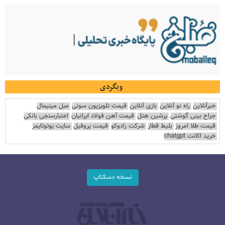
وبگردی
خبرآنلاین
راه نو آنلاین
بازی آنلاین
قیمت تلویزیون سونی
مبل مینیمال
جراح بینی گوشتی
پرشین هتل
قیمت آهن فولاد ایرانیان
اعتبارسنجی بانکی
قیمت طلا امروز
بلیط قطار
شرکت رادوکو
قیمت پروفیل
سایت یوتوتایمز
خرید اکانت chatgpt
نسخه دسکتاپ