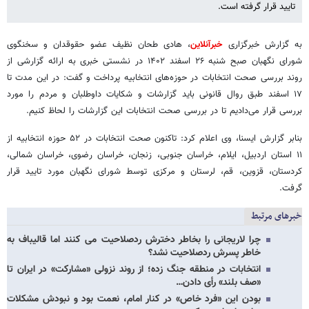
تایید قرار گرفته است.
به گزارش خبرگزاری
خبرآنلاین
، هادی طحان نظیف عضو حقوقدان و سخنگوی
شورای نگهبان صبح شنبه ۲۶ اسفند ۱۴۰۲ در نشستی خبری به ارائه گزارشی از
روند بررسی صحت انتخابات در حوزه‌های انتخابیه پرداخت و گفت: در این مدت تا
۱۷ اسفند طبق روال قانونی باید گزارشات و شکایات داوطلبان و مردم را مورد
بررسی قرار می‌دادیم تا در بررسی صحت انتخابات این گزارشات را لحاظ کنیم.
بنابر گزارش ایسنا، وی اعلام کرد: تاکنون صحت انتخابات در ۵۲ حوزه انتخابیه از
۱۱ استان اردبیل، ایلام، خراسان جنوبی، زنجان، خراسان رضوی، خراسان شمالی،
کردستان، قزوین، قم، لرستان و مرکزی توسط شورای نگهبان مورد تایید قرار
گرفت.
خبرهای مرتبط
چرا لاریجانی را بخاطر دخترش ردصلاحیت می کنند اما قالیباف به
خاطر پسرش ردصلاحیت نشد؟
انتخابات در منطقه جنگ زده؛ از روند نزولی «مشارکت» در ایران تا
«صف بلند» رأی دادن…
بودن این «فرد خاص» در کنار امام، نعمت بود و نبودش مشکلات