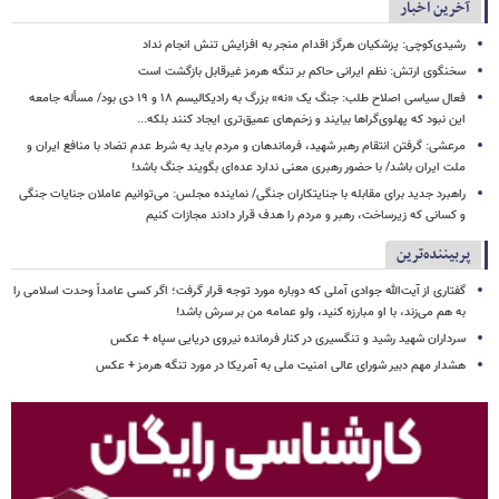
آخرین اخبار
رشیدی‌کوچی: پزشکیان هرگز اقدام منجر به افزایش تنش انجام نداد
سخنگوی ارتش: نظم ایرانی حاکم بر تنگه هرمز غیرقابل بازگشت است
فعال سیاسی اصلاح طلب: جنگ یک «نه» بزرگ به رادیکالیسم ۱۸ و ۱۹ دی بود/ مسأله جامعه
این نبود که پهلوی‌گراها بیایند و زخم‌های عمیق‌تری ایجاد کنند بلکه...
مرعشی: گرفتن انتقام رهبر شهید، فرماندهان و مردم باید به شرط عدم تضاد با منافع ایران و
ملت ایران باشد/ با حضور رهبری معنی ندارد عده‌ای بگویند جنگ باشد!
راهبرد جدید برای مقابله با جنایتکاران جنگی/ نماینده مجلس: می‌توانیم عاملان جنایات جنگی
و کسانی که زیرساخت‌، رهبر و مردم را هدف قرار دادند مجازات کنیم
پربیننده‌ترین
گفتاری از آیت‌الله جوادی آملی که دوباره مورد توجه قرار گرفت؛ اگر کسی عامداً وحدت اسلامی را
به هم می‌زند، با او مبارزه کنید، ولو عمامه من بر سرش باشد!
سرداران شهید رشید و تنگسیری در کنار فرمانده نیروی دریایی سپاه + عکس
هشدار مهم دبیر شورای عالی امنیت ملی به آمریکا در مورد تنگه هرمز + عکس