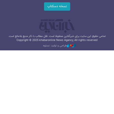
نسخه دسکتاپ
تمامی حقوق این سایت برای خبرآنلاین محفوظ است. نقل مطالب با ذکر منبع بلامانع است.
Copyright © 2025 khabaronline News Agancy, All rights reserved
طراحی و تولید: نستوه