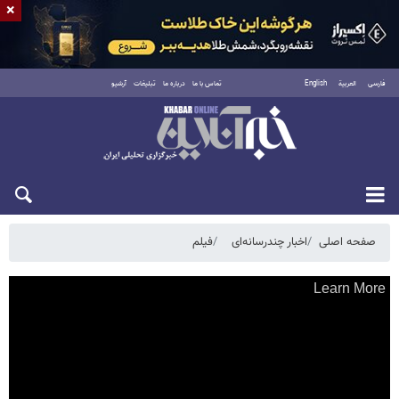
×
فارسی
العربية
English
تماس با ما
درباره ما
تبلیغات
آرشیو
پنجشنبه ۱۵ مرداد ۱۴۰۵
صفحه اصلی
اخبار چندرسانه‌ای
فیلم