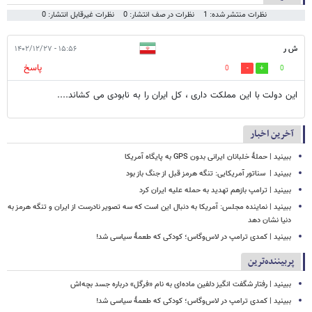
نظرات منتشر شده: 1
نظرات در صف انتشار: 0
نظرات غیرقابل انتشار: 0
ش ر
۱۵:۵۶ - ۱۴۰۲/۱۲/۲۷
پاسخ
0
0
این دولت با این مملکت داری ، کل ایران را به نابودی می کشاند....
آخرین اخبار
ببینید | حملۀ خلبانان ایرانی بدون GPS به پایگاه آمریکا
ببینید | ‏ سناتور آمریکایی: تنگه هرمز قبل از جنگ باز بود
ببینید | ترامپ بازهم تهدید به حمله علیه ایران کرد
ببینید | نماینده مجلس: آمریکا به دنبال این است که سه تصویر نادرست از ایران و تنگه هرمز به
دنیا نشان دهد
ببینید | کمدی ترامپ در لاس‌وگاس؛ کودکی که طعمۀ سیاسی شد!
پربیننده‌ترین
ببینید | رفتار شگفت انگیز دلفین ماده‌ای به نام «فرگل» درباره جسد بچه‌اش
ببینید | کمدی ترامپ در لاس‌وگاس؛ کودکی که طعمۀ سیاسی شد!