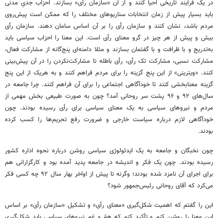
در یک فرایند تاریخی احیا کنند و از آن «سازمان رأی» بسازند. احزاب جدیِ مدنی
باید بسیار پیش از زمان انتخابات سناریوهای مختلف را که ممکن است پیش‌روی
مردم باشد، نشان کنند و سازمان رأی را بر آن اساس سامان دهند. سازمان رأی
بیش و پیش از هر چیز در گرو معنای رأی است. این معنا را احزاب سیاسی باید
به‌تدریج و با ظرافت و با گفتمان بسازند و مثلا دامنه‌ای پنج‌گانه از مشارکت فعال،
مشارکت نسبی، مشارکت تک رأی، رأی باطله تا مشارکت‌نکردن را در آن پیش‌بینی
کنند. «ویترینی» از این پنج گزینه را برای مردم فراهم کنند و به هریک از این پنج
گزینه معنابخشی کنند تا خودآگاهی اجتماعی را برای آن فراهم کنند. چرا جامعه در
سال‌های ۹۲ و ۹۶ پشت سر روحانی آمد؟ چون به صورت طبیعی بخش مهمی از
مردم و نیروهای سیاسی به یک معنای سیاسی برای رأی رسیده بودند. چون
خودآگاهی لازم درباره سیاست خارجی و ضرورت رفع تحریم‌ها را کسب کرده
بودند.
چون نخبگان و جامعه به یک ایدئولوژی سیاسی روشن درباره نحوه اداره کشور
رسیده بودند. چون یک فکر و اندیشه در جامعه پدید آمده بود و کارگزارانی هم
برای اجرای آن نامزد شده بودند؛ وگرنه تا پیش از اواخر بهار سال ۹۲ چه کسی فکر
می‌کرد که آقای روحانی رئیس‌جمهور شود؟
این را گفتم که اهمیت شکل‌گیری «معنای رأی» و تشکیل «سازمان رأی» بر ‌اساس
این معنا را روشن کنم و تأکید کنم که همّ و غم نیروهای سیاسی باید شکل‌گیری