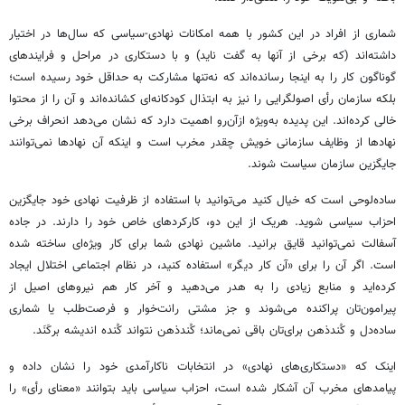
شماری از افراد در این کشور با همه امکانات نهادی-سیاسی که سال‌ها در اختیار
داشته‌اند (که برخی از آنها به گفت ناید) و با دستکاری در مراحل و فرایندهای
گوناگون کار را به اینجا رسانده‌اند که نه‌تنها مشارکت به حداقل خود رسیده است؛
بلکه سازمان رأی اصولگرایی را نیز به ابتذال کودکانه‌ای کشانده‌اند و آن را از محتوا
خالی کرده‌اند. این پدیده به‌ویژه ازآن‌رو اهمیت دارد که نشان می‌دهد انحراف برخی
نهادها از وظایف سازمانی خویش چقدر مخرب است و اینکه آن نهادها نمی‌توانند
جایگزین سازمان سیاست شوند.
ساده‌لوحی است که خیال کنید می‌توانید با استفاده از ظرفیت نهادی خود جایگزین
احزاب سیاسی شوید. هریک از این دو، کارکردهای خاص خود را دارند. در جاده
آسفالت نمی‌توانید قایق برانید. ماشین نهادی شما برای کار ویژه‌ای ساخته شده
است. اگر آن را برای «آن کار دیگر» استفاده کنید، در نظام اجتماعی اختلال ایجاد
کرده‌اید و منابع زیادی را به هدر می‌دهید و آخر کار هم نیروهای اصیل از
پیرامون‌تان پراکنده می‌شوند و جز مشتی رانت‌خوار و فرصت‌طلب یا شماری
ساده‌دل و کُندذهن برای‌تان باقی نمی‌ماند؛ کُندذهن نتواند کُنده اندیشه برکَنَد.
اینک که «دستکاری‌های نهادی» در انتخابات ناکارآمدی خود را نشان داده و
پیامدهای مخرب آن آشکار شده است، احزاب سیاسی باید بتوانند «معنای رأی» را