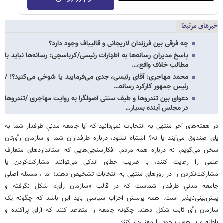
خبرهای مرتبط
چه فرقی بین فرزندان لاریجانی و قالیباف وجود دارد؟
پاسخ مدیران رسانه‌ها به اظهارات رئیسی/کرباسچی: رسانه‌ها نباید با
مطالب خلاف واقع،…
محمد مهاجری: آقای رئیسی، جدی می‌فرمایید یا شوخی می‌کنید؟! /
رئیس جمهور کارکرد رسانه…
دعوای بین تندروها و طیف سنتی اصولگرا به روایت مهاجری /تندروها
در مجلس آینده بسیار…
در هفته‌های آخر منتهی به انتخابات نمی‌دانید که آیا جامعه مدنیِ طرفدار شما به
پای صندوق می‌آیند یا نه؟ اشتباه نشود، درباره طرفداران شما و سازمان رأی‌تان
سخن می‌گویم، نه درباره همه مردم. افکارسنجی‌هایی که استانداردهای متعارف
علمی را رعایت کنند، با ضریب خطای اندکی می‌توانند مشارکت‌کردن یا
مشارکت‌نکردن را در روزهای منتهی به انتخابات تشخیص دهند؛ اما ، مسئله اصلی
جامعه مدنیِ طرفدار شماست که در قالب «سازمان رأی» شکل نگرفته و
پیش‌بینی‌ناپذیر است. همه پرسش احزاب سیاسی باید این باشد که چگونه یک
سازمان رأی ثابت شکل دهند. چگونه جامعه را متقاعد کنند که آرای پراکنده و
باطله و بی‌هویت خود را معنی‌دار کنند.