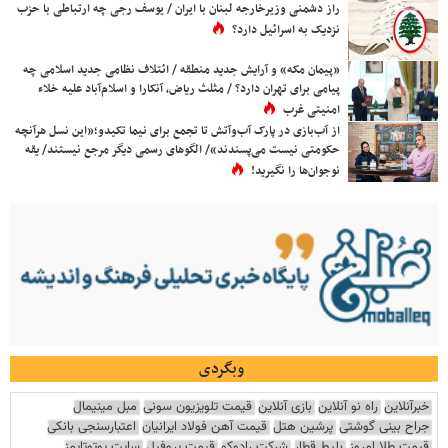
راز دشمنی وزیرخارجه لبنان با ایران / یوسف رجی چه ارتباطی با حزب
نزدیک به اسرائیل دارد؟
«پیمان مکه» و آرایش جدید منطقه / ائتلاف نظامی جدید اسلامی چه
پیامی برای تهران دارد؟ / مثلث ریاض، آنکارا و اسلام‌آباد علیه خلاء
امنیتی غرب
از آب‌بازی در پارک آب‌وآتش تا تجمع برای نیما تکیدو؛«این نسل هرآنچه
حکومتی نیست می‌پسندند»/ الگوهای رسمی دیگر مرجع نیستند/ یقه
نوجوان‌ها را نگیرید!
وبگردی
خبرآنلاین
راه نو آنلاین
بازی آنلاین
قیمت تلویزیون سونی
مبل مینیمال
جراح بینی گوشتی
پرشین هتل
قیمت آهن فولاد ایرانیان
اعتبارسنجی بانکی
قیمت طلا امروز
بلیط قطار
شرکت رادوکو
قیمت پروفیل
سایت یوتوتایمز