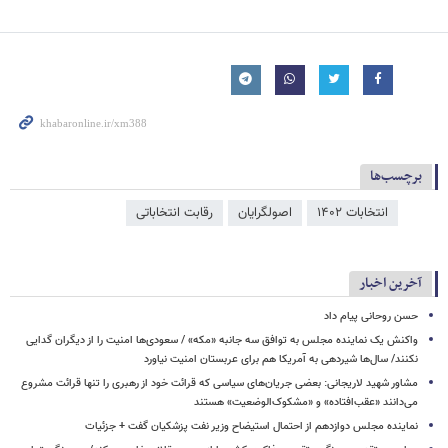
برچسب‌ها
انتخابات ۱۴۰۲
اصولگرایان
رقابت انتخاباتی
آخرین اخبار
حسن روحانی پیام داد
واکنش یک نماینده مجلس به توافق سه جانبه «مکه» / سعودی‌ها امنیت را از دیگران گدایی
نکنند/ سال‌ها شیردهی به آمریکا هم برای عربستان امنیت نیاورد
مشاور شهید لاریجانی: بعضی جریان‌های سیاسی که قرائت خود از رهبری را تنها قرائت مشروع
می‌دانند «عقب‌افتاده» و «مشکوک‌الوضعیت» هستند
نماینده مجلس دوازدهم از احتمال استیضاح وزیر نفت پزشکیان گفت + جزئیات