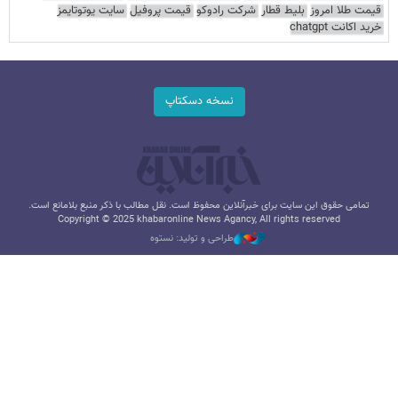
قیمت طلا امروز
بلیط قطار
شرکت رادوکو
قیمت پروفیل
سایت یوتوتایمز
خرید اکانت chatgpt
نسخه دسکتاپ
تمامی حقوق این سایت برای خبرآنلاین محفوظ است. نقل مطالب با ذکر منبع بلامانع است.
Copyright © 2025 khabaronline News Agancy, All rights reserved
طراحی و تولید: نستوه