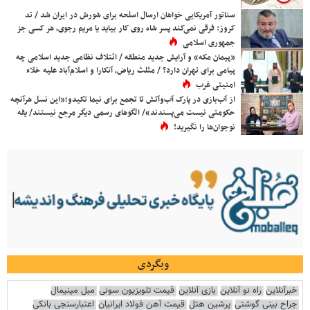
سناتور آمریکایی خواهان ارسال اسلحه برای شورش در ایران شد / تد
کروز: فرقی نمی‌کند پسر شاه روی کار بیاید یا مریم رجوی، هر کسی جز
جمهوری اسلامی
«پیمان مکه» و آرایش جدید منطقه / ائتلاف نظامی جدید اسلامی چه
پیامی برای تهران دارد؟ / مثلث ریاض، آنکارا و اسلام‌آباد علیه خلاء
امنیتی غرب
از آب‌بازی در پارک آب‌وآتش تا تجمع برای نیما تکیدو؛«این نسل هرآنچه
حکومتی نیست می‌پسندند»/ الگوهای رسمی دیگر مرجع نیستند/ یقه
نوجوان‌ها را نگیرید!
وبگردی
خبرآنلاین
راه نو آنلاین
بازی آنلاین
قیمت تلویزیون سونی
مبل مینیمال
جراح بینی گوشتی
پرشین هتل
قیمت آهن فولاد ایرانیان
اعتبارسنجی بانکی