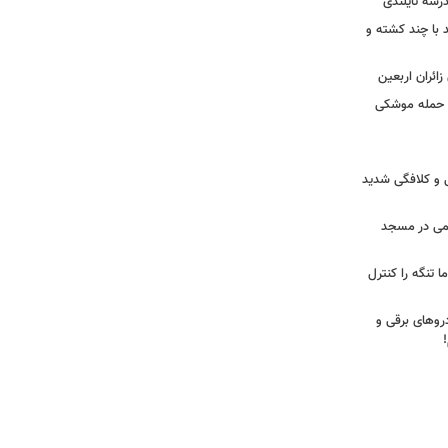
درسۀ تایلندی
ند با چند کشته و
ائران اربعین
ا حمله موشکی
ی و کلافگی شدید
یغمی در مسجد
ا تنگه را کنترل
روهای برقی و