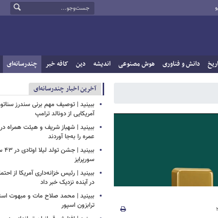
و
ریخ
دانش و فناوری
هوش مصنوعی
اندیشه
دین
کافه خبر
چندرسانه‌ای
آخرین اخبار چندرسانه‌ای
ببینید | توصیف مهم برنی سندرز سناتور 
آمریکایی از دونالد ترامپ
ببینید | شهباز شریف و هیئت همراه د
عمره را به‌جا آوردند
ببینید
سورپرایز
ببینید | رئیس خزانه‌داری آمریکا از احتما
در آینده نزدیک خبر داد
ببینید | محمد صلاح مات و مبهوت استق
ترابزون اسپور