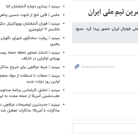
ببینید | بیداری دوباره آتشفشان اتنا
رین تیم ملی ایران
عکس | قابی تلخ از تابوت حسین پناهی
ببینید | فوران آتشفشان پوپوکتپتل مک
ملی فوتبال ایران حضور پیدا کرد. منبع:
خاکستر ۳ کیلومتری
ببینید | روایت سخنگوی شورای نگهبان 
رهبری
ببینید | انتشار تصاویر لحظه حمله روسی
پهپادی اوکراین در خارکف
ببینید | شرط عراقچی برای شروع مذاکرات
ببینید | حملات با استفاده از مواد منفجر
اولین روز دولت جدید
ببینید | تحلیل کارشناس برنامه صداوسی
عقب‌نشینی آمریکا از حمله مجدد به ایر
ببینید | جدیدترین توضیحات عراقچی درب
مذاکرات با آمریکا؛ مذاکرات تعطیل شد؟