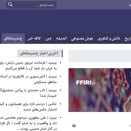
و
ریخ
دانش و فناوری
هوش مصنوعی
اندیشه
دین
کافه خبر
چندرسانه‌ای
آخرین اخبار چندرسانه‌ای
ببینید | فرمانده نیروی زمینی ارتش: پا
به ایران باز شود آن را قطع می‌کنیم
ببینید | آتش‌سوزی در کالیفرنیا در آست
مناطق مسکونی
ببینید | نادر محمدی با پرتابی منجنیق‌گ
خبرساز شد!
عکس | دردسر تازه برای همیلتون و کیم 
انتشار عکس‌های جدید
بینید | علی مطهری: مرحوم هاشمی ش
داد و واقعیت را به امام گفت / اگر اف
در کنار امام خمینی بودند...