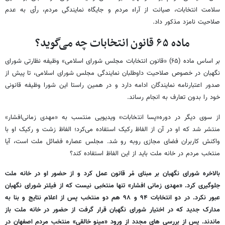
سلامت انتخابات، صیانت از آراء مردم و جایگاه نمایندگی مردم، رأی به عدم
صلاحیت نامزد مذکور داد.
ماده ۶۵ قانون انتخابات چه می‌گوید؟
بر اساس ماده (۶۵) «قانون انتخابات مجلس شورای اسلامی» وظیفه نظارتی شورای
نگهبان در خصوص صلاحیت داوطلبان نمایندگی مجلس شورای اسلامی، تا پیش از
صدور اعتبارنامه نمایندگان ادامه دارد و در همین راستا این شورا وظیفه قانونی
خود را بدون تعارف به انجام رساند.
از سوی دیگر در دوره«پسا انتخابات» ویدیویی منتسب به «مهدی زمانی‌افشار»
منتشر شد که او در آن از الفاظ رکیک استفاده می‌کرد؛ الفاظ زشت و رکیک او با
واکنش کاربران فضای مجازی روبه رو شد. مجلس عصاره فضائل ملت است، آیا
منتخب مردم در خانه ملت باید از این الفاظ استفاده کند؟
بالاخره شورای نگهبان بر مبنای مُر قانون عمل کرد و از حضور او در خانه ملت
جلوگیری کرد. «مهدی زمانی افشار» تنها منتخبی نیست که از فیلتر شورای نگهبان
عبور نکرد. در دو انتخابات ۹۴ و ۹۸ هم دو منتخب پس از اعلام نتایج و بنا به
مدارک جدید که در اختیار شورای نگهبان قرار گرفت از حضور در خانه ملت باز
ماندند. پس از بررسی های مجدد از ورود «مینو خالقی» منتخب مردم اصفهان در