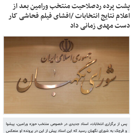
پشت پرده ردصلاحیت منتخب ورامین بعد از
اعلام نتایج انتخابات /افشای فیلم فحاشی کار
دست مهدی زمانی داد
پس از برگزاری انتخابات، اسناد جدیدی در خصوص منتخب حوزه ورامین، پیشوا
و قرچک به شورای نگهبان رسید که این اسناد پیش از این در پرونده او منعکس