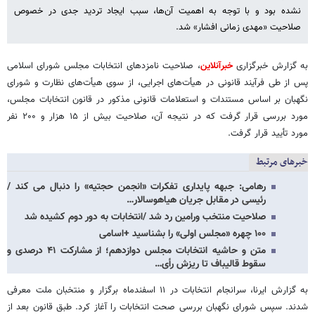
نشده بود و با توجه به اهمیت‌ آن‌ها، سبب ایجاد تردید جدی در خصوص
صلاحیت «مهدی زمانی افشار» شد.
به گزارش خبرگزاری
خبرآنلاین
، صلاحیت نامزدهای انتخابات مجلس شورای اسلامی
پس از طی فرآیند قانونی در هیأت‌های اجرایی، از سوی هیأت‌های نظارت و شورای
نگهبان بر اساس مستندات و استعلامات قانونی مذکور در قانون انتخابات مجلس،
مورد بررسی قرار گرفت که در نتیجه آن، صلاحیت بیش از ۱۵ هزار و ۲۰۰ نفر
مورد تأیید قرار گرفت.
خبرهای مرتبط
رهامی: جبهه پایداری تفکرات «انجمن حجتیه» را دنبال می کند /
رئیسی در مقابل جریان هیاهوسالار…
صلاحیت منتخب ورامین رد شد /انتخابات به دور دوم کشیده شد
۱۰۰ چهره «مجلس اولی» را بشناسید +اسامی
متن و حاشیه انتخابات مجلس دوازدهم؛ از مشارکت ۴۱ درصدی و
سقوط قالیباف تا ریزش رأی…
به گزارش ایرنا، سرانجام انتخابات در ۱۱ اسفندماه برگزار و منتخبان ملت معرفی
شدند. سپس شورای نگهبان بررسی صحت انتخابات را آغاز کرد. طبق قانون بعد از