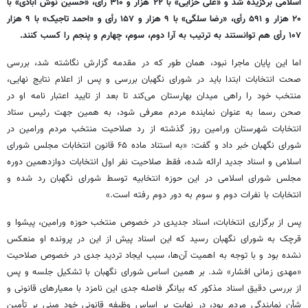
اسلامی برگزیده شد و «علی خزایی» با ۲۲ هزار و ۳۱۰ رأی، «حسین نوش آبادی» با
۲۰ هزار و ۵۹۱ رأی، «رضا سلگی» با ۹ هزار و ۱۵۷ رأی و «احمد تاجیک» با ۹ هزار
۱۰۷ رأی هم توانستند به ترتیب به آرا دوم، سوم، چهارم و پنجم را کسب کنند.
اما این پایان ماجرا نبود، همان طور که در مقدمه گزارش نگاشته شد، بررسی
صحت انتخابات ابتدا باید در شورای نگهبان بررسی و پس از اعلام نتایج نهایی،
منتخب خود را راهی میدان بهارستان می‌کند تا بعد از تایید اعتبار نامه او در
صحن رسما به عنوان نماینده مردم معرفی شود، به همین جهت رئیس ستاد
انتخابات شهرستان ورامین روز گذشته از رد صلاحیت منتخب مردم ورامین در
شورای نگهبان خبر داد و گفت: «به استناد ماده ۶۵ قانون انتخابات مجلس شورای
اسلامی و اسناد جدید ارائه شده، فقط صلاحیت نفر اول انتخابات دوازدهمین دوره
مجلس شورای اسلامی در این حوزه انتخابیه توسط شورای نگهبان رد شده و
انتخابات با نفرات دوم و سوم به دور دوم رفته است.»
پس از برگزاری انتخابات، اسناد جدیدی در خصوص منتخب حوزه ورامین، پیشوا و
قرچک به شورای نگهبان رسید که این اسناد پیش از این در پرونده او منعکس
نشده بود و با توجه به اهمیت‌ آن‌ها، سبب ایجاد تردید جدی در خصوص صلاحیت
«مهدی زمانی افشار» شد. بر همین اساس شورای نگهبان با تشکیل جلسه و پس
از بررسی دقیق اسناد مذکور که بیانگر فاصله جدی این نامزد با معیارهای قانونی و
شأن نمایندگی مردم بود، در نهایت بر اساس وظیفه قانونی خود مبنی بر تأمین