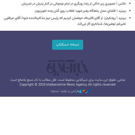
عکس | تصویری زیر خاکی از رضا رویگری در ایام نوجوانی در کنار پدرش در تجریش
ببینید | افشای محل پناهگاه‌ رهبر شهید انقلاب روی آنتن زنده تلویزیون
ببینید | پزشکیان: از آقای قالیباف خواهش کردیم که رئیس تیم مذاکره‌کننده شود/ آقای عراقچی
علیرغم توهین‌ها، شبانه‌روز کار می‌کند
نسخه دسکتاپ
تمامی حقوق این سایت برای خبرآنلاین محفوظ است. نقل مطالب با ذکر منبع بلامانع است.
Copyright © 2025 khabaronline News Agancy, All rights reserved
طراحی و تولید: نستوه