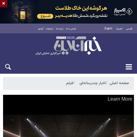
×
فارسی
العربية
English
تماس با ما
درباره ما
تبلیغات
آرشیو
شنبه ۱۷ مرداد ۱۴۰۵
صفحه اصلی
اخبار چندرسانه‌ای
فیلم