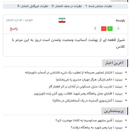
نظرات منتشر شده: 1
نظرات در صف انتشار: 0
نظرات غیرقابل انتشار: 0
بازنسته
۰۶:۵۳ - ۱۴۰۳/۰۱/۰۳
پاسخ
0
6
شیراز قطعه ای از بهشت انسانیت ومحبت وتمدن است دروز به این مردم با
کلاس
آخرین اخبار
ببینید | انتشار تصاویر محرمانه از تعقیب یک شیء ناشناس در آسمان خاورمیانه
ببینید | خانم بازیگر: هرگز مهران مدیری را نمی‌بخشم!
ببینید | تخریب یک منزل مسکونی در آبادان بر اثر انفجار گاز
ببینید | افشای محل پناهگاه‌ رهبر شهید انقلاب روی آنتن زنده تلویزیون
ببینید | ​​​​​​​آتش‌سوزی گسترده در یک آسمانخراش در جاکارتا
پربیننده‌ترین
ببینید | آشپز مشهور صداوسیما به کانادا مهاجرت کرد؟
ببینید | چرا رهبر شهید به پناهگاه نرفتند؟