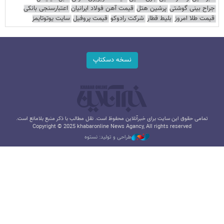
جراح بینی گوشتی
پرشین هتل
قیمت آهن فولاد ایرانیان
اعتبارسنجی بانکی
قیمت طلا امروز
بلیط قطار
شرکت رادوکو
قیمت پروفیل
سایت یوتوتایمز
نسخه دسکتاپ
تمامی حقوق این سایت برای خبرآنلاین محفوظ است. نقل مطالب با ذکر منبع بلامانع است.
Copyright © 2025 khabaronline News Agancy, All rights reserved
طراحی و تولید: نستوه