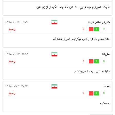
خوشا شيراز و وضع بي مثالش خداوندا نگهدار از زوالش
شيرازي ساكن غربت
۱۲:۰۹ - ۱۳۹۰/۰۹/۲۱
پاسخ
2
11
عاشقشم خدايا بطلب برگرديم شيراز انشاالله
علي63
۱۱:۵۸ - ۱۳۹۰/۰۹/۲۲
پاسخ
1
8
دنيا و شيراز بخدا ديوونشم
محمد
۲۰:۴۴ - ۱۳۹۰/۱۰/۰۲
پاسخ
2
0
مسخره