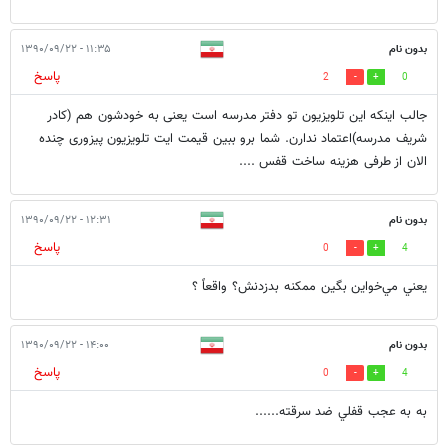
بدون نام
۱۱:۳۵ - ۱۳۹۰/۰۹/۲۲
پاسخ
2
0
جالب اینکه این تلویزیون تو دفتر مدرسه است یعنی به خودشون هم (کادر
شریف مدرسه)اعتماد ندارن. شما برو ببین قیمت ایت تلویزیون پیزوری چنده
الان از طرفی هزینه ساخت قفس ....
بدون نام
۱۲:۳۱ - ۱۳۹۰/۰۹/۲۲
پاسخ
0
4
يعني مي‌خواين بگين ممكنه بدزدنش؟ واقعاً ؟
بدون نام
۱۴:۰۰ - ۱۳۹۰/۰۹/۲۲
پاسخ
0
4
به به عجب قفلي ضد سرقته......