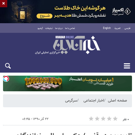
×
فارسی
العربية
English
تماس با ما
درباره ما
تبلیغات
آرشیو
یکشنبه ۱۸ مرداد ۱۴۰۵
صفحه اصلی
اخبار اجتماعی
سرگرمی
۲۲ آذر ۱۳۹۰ - ۰۶:۴۵
۰ نفر