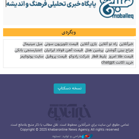
وبگردی
خبرآنلاین
راه نو آنلاین
بازی آنلاین
قیمت تلویزیون سونی
مبل مینیمال
جراح بینی گوشتی
پرشین هتل
قیمت آهن فولاد ایرانیان
اعتبارسنجی بانکی
قیمت طلا امروز
بلیط قطار
شرکت رادوکو
قیمت پروفیل
سایت یوتوتایمز
خرید اکانت chatgpt
نسخه دسکتاپ
تمامی حقوق این سایت برای خبرآنلاین محفوظ است. نقل مطالب با ذکر منبع بلامانع است.
Copyright © 2025 khabaronline News Agancy, All rights reserved
طراحی و تولید: نستوه