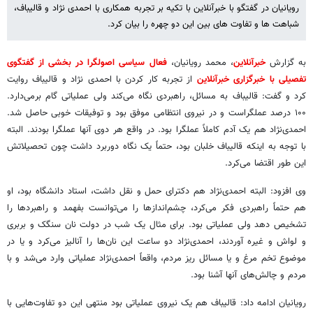
رویانیان در گفتگو با خبرآنلاین با تکیه بر تجربه همکاری با احمدی نژاد و قالیباف،
شباهت ها و تفاوت های بین این دو چهره را بیان کرد.
به گزارش
خبرآنلاین
، محمد رویانیان،
فعال سیاسی اصولگرا در بخشی از گفتگوی
تفصیلی با خبرگزاری خبرآنلاین
از تجربه کار کردن با احمدی نژاد و قالیباف روایت
کرد و گفت: قالیباف به مسائل، راهبردی نگاه می‌کند ولی عملیاتی گام برمی‌دارد.
۱۰۰ درصد عملگراست و در نیروی انتظامی موفق بود و توفیقات خوبی حاصل شد.
احمدی‌نژاد هم یک آدم کاملاً عملگرا بود. در واقع هر دوی آنها عملگرا بودند. البته
با توجه به اینکه قالیباف خلبان بود، حتماً یک نگاه دوربرد داشت چون تحصیلاتش
این طور اقتضا می‌کرد.
وی افزود: البته احمدی‌نژاد هم دکترای حمل و نقل داشت، استاد دانشگاه بود، او
هم حتماً راهبردی فکر می‌کرد، چشم‌اندازها را می‌توانست بفهمد و راهبردها را
تشخیص دهد ولی عملیاتی بود. برای مثال یک شب در دولت نان سنگک و بربری
و لواش و غیره آوردند، احمدی‌نژاد دو ساعت این نان‌ها را آنالیز می‌کرد و یا در
موضوع تخم مرغ و یا مسائل ریز مردم، واقعاً احمدی‌نژاد عملیاتی وارد می‌شد و با
مردم و چالش‌های آنها آشنا بود.
رویانیان ادامه داد: قالیباف هم یک نیروی عملیاتی بود منتهی این دو تفاوت‌هایی با