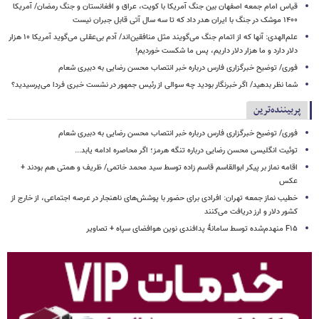
قیاس امام جمعه اصفهان بین جنگ آمریکا با کویت، عراق و افغانستان و جنگ رمضان/ آمریکا
۱۴۰۰ موشک در جنگ با ایران هدر داد که تا سه سال آتی قابل جبران نیست
علم‌الهدی: آنها که از اتمام جنگ می‌گویند مثل منافقین‌اند/ آدم بی‌عقلی می‌گوید آمریکا ۱۰ هزار
دلار دارد و ما هزار دلار داریم، پس ما شکست خوردیم!
فوری/ توضیح خبرگزاری فارس درباره خبر انتصاب محسن رضایی به دبیری شعام
شما نظر بدهید/ اگر خبرنگار بودید چه سوالی از رئیس جمهور در نشست خبری فردا می‌پرسیدید؟
پربیننده‌ترین
فوری/ توضیح خبرگزاری فارس درباره خبر انتصاب محسن رضایی به دبیری شعام
توئیت انگلیسی محسن رضایی درباره تنگه هرمز؛ اگر محاصره ادامه یابد...
اقامه نماز بر پیکر ابوالقاسم قاسم زاده توسط سید محمد خاتمی/ ظریف و همتی هم بودند +
عکس
خطیب نماز جمعه تهران: افرادی برای حضور با پوشش‌های ناهنجار در عرصه اجتماعی، از خارج از
کشور دلار و ارز دریافت می‌کنند
F۱۵ منهدم‌شده توسط سامانۀ پدافندی نوین هوافضای سپاه + تصاویر