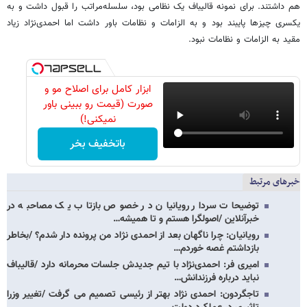
هم داشتند. برای نمونه قالیباف یک نظامی بود، سلسله‌مراتب را قبول داشت و به
یکسری چیزها پایبند بود و به الزامات و نظامات باور داشت اما احمدی‌نژاد زیاد
مقید به الزامات و نظامات نبود.
ابزار کامل برای اصلاح مو و
صورت (قیمت رو ببینی باور
نمیکنی!)
باتخفیف بخر
خبرهای مرتبط
توضیحات سردار رویانیان در خصوص بازتاب یک مصاحبه در
خبرآنلاین /اصولگرا هستم و تا همیشه…
رویانیان: چرا ناگهان بعد از احمدی نژاد من پرونده دار شدم؟ /بخاطر
بازداشتم غصه خوردم…
امیری فر: احمدی‌نژاد با تیم جدیدش جلسات محرمانه دارد /قالیباف
نباید درباره فرزندانش…
تاجگردون: احمدی نژاد بهتر از رئیسی تصمیم می گرفت /تغییر وزرا