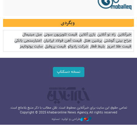
وبگردی
خبرآنلاین
راه نو آنلاین
بازی آنلاین
قیمت تلویزیون سونی
مبل مینیمال
جراح بینی گوشتی
پرشین هتل
قیمت آهن فولاد ایرانیان
اعتبارسنجی بانکی
قیمت طلا امروز
بلیط قطار
شرکت رادوکو
قیمت پروفیل
سایت یوتوتایمز
نسخه دسکتاپ
تمامی حقوق این سایت برای خبرآنلاین محفوظ است. نقل مطالب با ذکر منبع بلامانع است.
Copyright © 2025 khabaronline News Agancy, All rights reserved
طراحی و تولید: نستوه