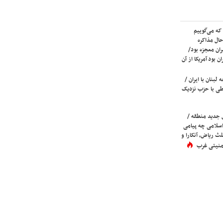
که می‌گوییم
حال مذاکره
ران معجزه بود/
ن بود آمریکا از آن
لبنان با ایران /
ی با حزب نزدیک
 جدید منطقه /
اسلامی چه پیامی
لث ریاض، آنکارا و
 امنیتی غرب