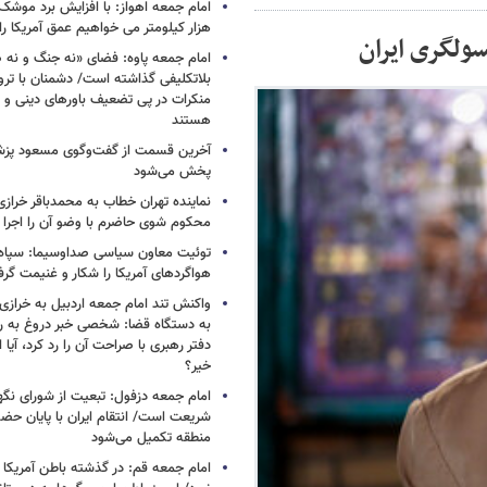
هزار کیلومتر می خواهیم عمق آمریکا ر
ولگری ایران
امام جمعه پاوه: فضای «نه جنگ و نه ص
بلاتکلیفی گذاشته است/ دشمنان با ترو
منکرات در پی تضعیف باورهای دینی و 
هستند
آخرین قسمت از گفت‌وگوی مسعود پز
پخش می‌شود
نماینده تهران خطاب به محمدباقر خرازی
محکوم شوی حاضرم با وضو آن را اجرا 
توئیت معاون سیاسی صداوسیما: سپاه ب
هواگردهای آمریکا را شکار و غنیمت گر
واکنش تند امام جمعه اردبیل به خرازی
به دستگاه قضا: شخصی خبر دروغ به 
دفتر رهبری با صراحت آن را رد کرد، آیا
خیر؟
امام جمعه دزفول: تبعیت از شورای نگه
شریعت است/ انتقام ایران با پایان حضور
منطقه تکمیل می‌شود
امام جمعه قم: در گذشته باطن آمریکا و