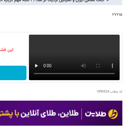
جنگ نظامی ایران و اسرائیل نزدیک تر شد؟/۳ نکته مهم درباره حمله اسرائیل به کنسولگری…
۲۷۲۱۵
این فشا
کد مطلب
1890524