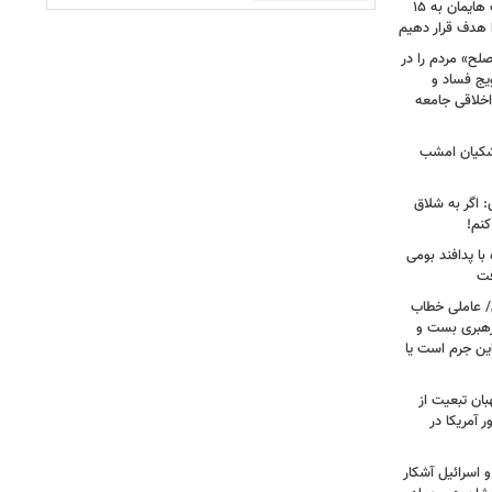
امام‌ جمعه اهواز: با افزایش برد موشک هایمان به ۱۵
ا هدف قرار دهیم
لح» مردم را در
یج فساد و
اخلاقی جامعه
شکیان امشب
: اگر به شلاق
کنم!
ا پدافند بومی
فت
/ عاملی خطاب
رهبری بست و
 این جرم است یا
بان تبعیت از
 آمریکا در
 اسرائیل آشکار