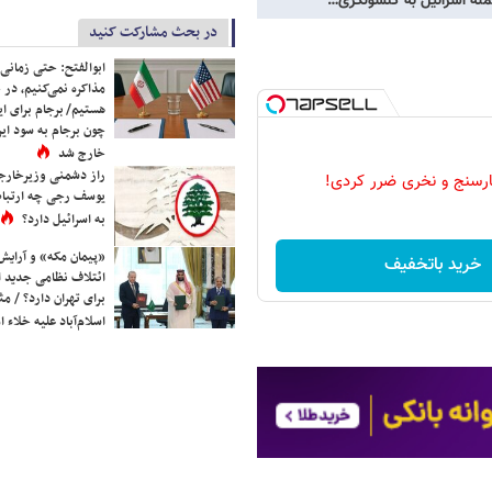
در بحث مشارکت کنید
ابوالفتح: حتی زمانی 
مذاکره نمی‌کنیم، در 
هستیم/ برجام برای ای
چون برجام به سود ایرا
خارج شد
راز دشمنی وزیرخارجه 
رسنج و نخری ضرر کردی!
یوسف رجی چه ارتباط
به اسرائیل دارد؟
«پیمان مکه» و آرایش
خرید باتخفیف
ائتلاف نظامی جدید 
برای تهران دارد؟ / مث
اسلام‌آباد علیه خلاء