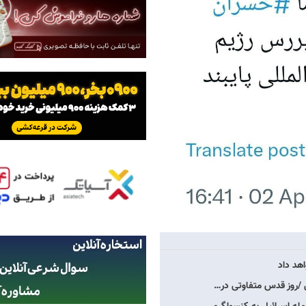
هد داد
یل /روز قدس متفاوتی در…