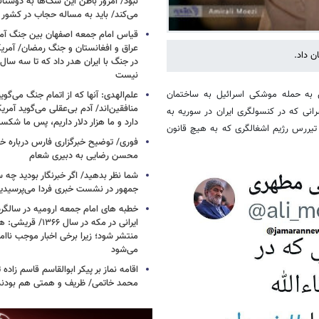
نبود/ امروز باطن این سگ‌ها به دوست
می‌کند/ باید به مساله حجاب در کشور
قیاس امام جمعه اصفهان بین جنگ آمری
 داد.
در جنگ با ایران هدر داد که تا سه سال 
نیست
ش به حمله موشکی اسرائیل به ساختمان
علم‌الهدی: آنها که از اتمام جنگ می‌گوی
نی که در کنسولگری ایران در سوریه به
دارد و ما هزار دلار داریم، پس ما شکس
چرا باید این عزیزان در تیررس رژیم اشغالگری که به هیچ قانون
فوری/ توضیح خبرگزاری فارس درباره خب
محسن رضایی به دبیری شعام
شما نظر بدهید/ اگر خبرنگار بودید چه 
جمهور در نشست خبری فردا می‌پرسیدی
خطبه های امام جمعه ارومیه در سالگرد 
ایرانی در مکه در سال ۶۶
منتشر شود؛ زیرا برخی اخبار موجب ناا
می‌شود
اقامه نماز بر پیکر ابوالقاسم قاسم زاد
محمد خاتمی/ ظریف و همتی هم بودن