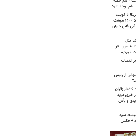
انشان هم حمله
 و قم توجه شود
کا با کویت،
عراق و افغانستان و جنگ رمضان/ آمریکا ۱۴۰۰ موشک
آتی قابل جبران
ند مثل
منافقین‌اند/ آدم بی‌عقلی می‌گوید آمریکا ۱۰ هزار دلار
ت خوردیم!
ر انتصاب
سوالی از رئیس
د؟
کشتار زائران
۱۳/ قریشی: هر خبری نباید
میدی و یأس
ه توسط سید
د + عکس