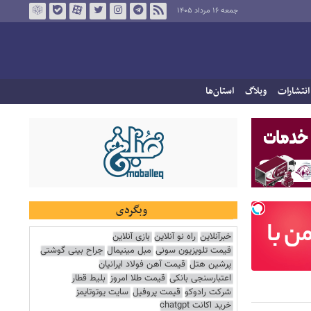
جمعه ۱۶ مرداد ۱۴۰۵
انتشارات
وبلاگ
استان‌ها
وبگردی
خبرآنلاین
راه نو آنلاین
بازی آنلاین
قیمت تلویزیون سونی
مبل مینیمال
جراح بینی گوشتی
پرشین هتل
قیمت آهن فولاد ایرانیان
اعتبارسنجی بانکی
قیمت طلا امروز
بلیط قطار
شرکت رادوکو
قیمت پروفیل
سایت یوتوتایمز
خرید اکانت chatgpt