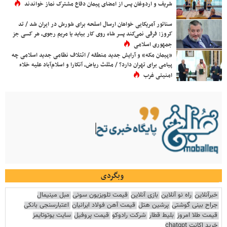
شریف و اردوغان پس از امضای پیمان دفاع مشترک نماز خواندند
سناتور آمریکایی خواهان ارسال اسلحه برای شورش در ایران شد / تد
کروز: فرقی نمی‌کند پسر شاه روی کار بیاید یا مریم رجوی، هر کسی جز
جمهوری اسلامی
«پیمان مکه» و آرایش جدید منطقه / ائتلاف نظامی جدید اسلامی چه
پیامی برای تهران دارد؟ / مثلث ریاض، آنکارا و اسلام‌آباد علیه خلاء
امنیتی غرب
وبگردی
خبرآنلاین
راه نو آنلاین
بازی آنلاین
قیمت تلویزیون سونی
مبل مینیمال
جراح بینی گوشتی
پرشین هتل
قیمت آهن فولاد ایرانیان
اعتبارسنجی بانکی
قیمت طلا امروز
بلیط قطار
شرکت رادوکو
قیمت پروفیل
سایت یوتوتایمز
خرید اکانت chatgpt