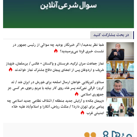
در بحث مشارکت کنید
شما نظر بدهید/ اگر خبرنگار بودید چه سوالی از رئیس جمهور در
نشست خبری فردا می‌پرسیدید؟
نماز جماعت سران ترکیه، عربستان و پاکستان + عکس / بن‌سلمان، شهباز
شریف و اردوغان پس از امضای پیمان دفاع مشترک نماز خواندند
سناتور آمریکایی خواهان ارسال اسلحه برای شورش در ایران شد / تد
کروز: فرقی نمی‌کند پسر شاه روی کار بیاید یا مریم رجوی، هر کسی جز
جمهوری اسلامی
«پیمان مکه» و آرایش جدید منطقه / ائتلاف نظامی جدید اسلامی چه
پیامی برای تهران دارد؟ / مثلث ریاض، آنکارا و اسلام‌آباد علیه خلاء
امنیتی غرب