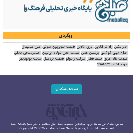
وبگردی
خبرآنلاین
راه نو آنلاین
بازی آنلاین
قیمت تلویزیون سونی
مبل مینیمال
جراح بینی گوشتی
پرشین هتل
قیمت آهن فولاد ایرانیان
اعتبارسنجی بانکی
قیمت طلا امروز
بلیط قطار
شرکت رادوکو
قیمت پروفیل
سایت یوتوتایمز
خرید اکانت chatgpt
نسخه دسکتاپ
تمامی حقوق این سایت برای خبرآنلاین محفوظ است. نقل مطالب با ذکر منبع بلامانع است.
Copyright © 2025 khabaronline News Agancy, All rights reserved