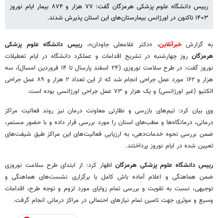
رییس دانشگاه علوم پزشکی هرمزگان گفت: ۷۷ هزار و ۸۷۴ بیمار ایام نوروز
۱۴۰۳ تاکنون در اورژانس بیمارستان‌های این استان پذیرش شدند.
به گزارش
خبرآنلاین
، «دکتر غلامعلی جاودان»،
رییس دانشگاه علوم پزشکی
هرمزگان
روز چهارشنبه در تشریح اقدامات و عملکرد دانشگاه در ایام تعطیلات
نوروز گفت: در طرح سلامت نوروزی (۲۴ اسفند پارسال تا ۱۴ فروردین امسال)، سه
هزار و ۱۶۲ مورد عمل جراحی انجام شد که از این تعداد ۲ هزار و ۸۹ عمل جراحی
الکتیو (غیر اورژانسی) و یک هزار و ۷۳ عمل جراحی اورژانسی بوده است.
وی بیان کرد: تیم‌های بازرسی و نظارتی معاونت درمان نیز روند فعالیت مراکز
درمانی، درمانگاه‌ها و مطب‌های استان را مورد بررسی قرار داده و با حضور مستمر،
ضمن بررسی نحوه خدمات‌دهی، به ارزیابی فعالیت‌های این مراکز طبق شیفت‌های
تعیین شده در ایام نوروز پرداختند.
رییس دانشگاه علوم پزشکی هرمزگان
اظهار کرد: از ابتدای طرح سلامت نوروزی
ضمن هماهنگی و اعلام آماده باش کامل با برگزاری نشست‌های هماهنگی و
توجیهی، نسبت به تقویت و بررسی تمام زوایای مورد لزوم و توجه طرح، اقدامات
وسیع و موثری جهت تامین تمام نیازهای احتمالی در مراکز درمانی انجام گرفت.